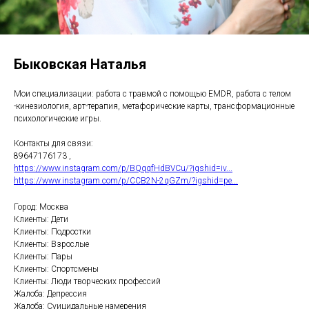
Быковская Наталья
Мои специализации: работа с травмой с помощью EMDR, работа с телом
-кинезиология, арт-терапия, метафорические карты, трансформационные
психологические игры.
Контакты для связи:
89647176173 ,
https://www.instagram.com/p/BQqqfHdBVCu/?igshid=iv...
https://www.instagram.com/p/CCB2N-2qGZm/?igshid=pe...
Город: Москва
Клиенты: Дети
Клиенты: Подростки
Клиенты: Взрослые
Клиенты: Пары
Клиенты: Спортсмены
Клиенты: Люди творческих профессий
Жалоба: Депрессия
Жалоба: Суицидальные намерения