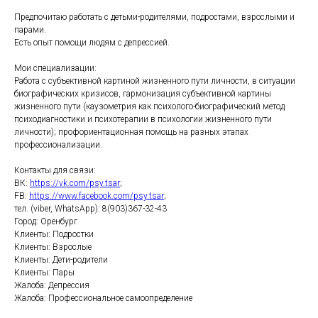
Предпочитаю работать с детьми-родителями, подростами, взрослыми и
парами.
Есть опыт помощи людям с депрессией.
Мои специализации:
Работа с субъективной картиной жизненного пути личности, в ситуации
биографических кризисов, гармонизация субъективной картины
жизненного пути (каузометрия как психолого-биографический метод
психодиагностики и психотерапии в психологии жизненного пути
личности); профориентационная помощь на разных этапах
профессионализации.
Контакты для связи:
ВК:
https://vk.com/psy.tsar
;
FB:
https://www.facebook.com/psy.tsar
;
тел. (viber, WhatsApp): 8(903)367-32-43
Город: Оренбург
Клиенты: Подростки
Клиенты: Взрослые
Клиенты: Дети-родители
Клиенты: Пары
Жалоба: Депрессия
Жалоба: Профессиональное самоопределение