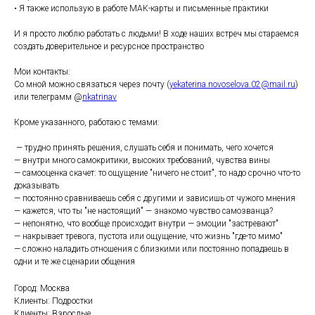
• Я также использую в работе МАК-карты и письменные практики
И я просто люблю работать с людьми! В ходе наших встреч мы стараемся
создать доверительное и ресурсное пространство
Мои контакты:
Со мной можно связаться через почту (
yekaterina.novoselova.02@mail.ru
)
или телеграмм @
nkatrinav
Кроме указанного, работаю с темами:
— трудно принять решения, слушать себя и понимать, чего хочется
— внутри много самокритики, высоких требований, чувства вины
— самооценка скачет: то ощущение "ничего не стоит", то надо срочно что-то
доказывать
— постоянно сравниваешь себя с другими и зависишь от чужого мнения
— кажется, что ты "не настоящий" — знакомо чувство самозванца?
— непонятно, что вообще происходит внутри — эмоции "застревают"
— накрывает тревога, пустота или ощущение, что жизнь "где-то мимо"
— сложно наладить отношения с близкими или постоянно попадаешь в
одни и те же сценарии общения
Город: Москва
Клиенты: Подростки
Клиенты: Взрослые