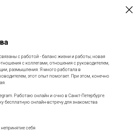
ва
связаны с работой - баланс жизни и работы; новая
отношения с коллегами, отношения с руководителем,
ции, размышления. Я много работала в
оводителем, этот опыт помогает. При этом, конечно
ая.
legram. Работаю онлайн и очно в Санкт-Петербурге.
у бесплатную онлайн-встречу для знакомства
 непринятие себя