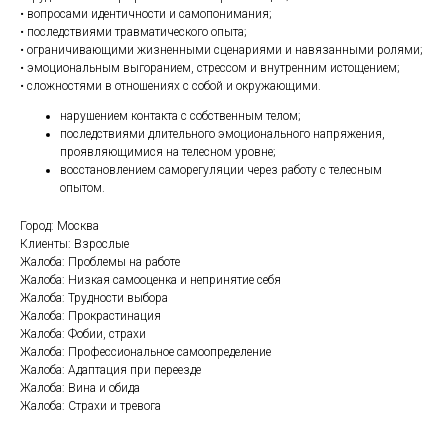
• вопросами идентичности и самопонимания;
• последствиями травматического опыта;
• ограничивающими жизненными сценариями и навязанными ролями;
• эмоциональным выгоранием, стрессом и внутренним истощением;
• сложностями в отношениях с собой и окружающими.
нарушением контакта с собственным телом;
последствиями длительного эмоционального напряжения,
проявляющимися на телесном уровне;
восстановлением саморегуляции через работу с телесным
опытом.
Город: Москва
Клиенты: Взрослые
Жалоба: Проблемы на работе
Жалоба: Низкая самооценка и непринятие себя
Жалоба: Трудности выбора
Жалоба: Прокрастинация
Жалоба: Фобии, страхи
Жалоба: Профессиональное самоопределение
Жалоба: Адаптация при переезде
Жалоба: Вина и обида
Жалоба: Страхи и тревога