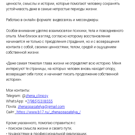
ценности, смыслы и истории, которые помогают человеку сохранять
устойчивость даже в самые непростые периоды жизни.
Работаю в онлайн формате: видеосвязь и мессенджеры.
Особое внимание уделяю взаимосвязи психики, тела и повседневного
опыта. Мне близок взгляд, согласно которому восстановление
начинается не только с преодоления страдания, но и с возвращения
контакта с собой, своими ценностями, телом, средой и ощущением
собственной жизни.
«Даже самая тяжелая глава жизни не определяет всю историю. Меня
интересуют те страницы, на которых человек вновь находит опору,
возвращает себе голос и начинает писать продолжение собственной
истории».
Мои контакты:
Telegram: @
zhena_clinpsy
WhatsApp: +
7(985)5318555
Почта:
zhenaspasa telya@gmail.com
Сайт:
https://www.b17.ru/_zhenaspasatelya_/
Кроме указанного, помогаю справиться с:
• поиском смысла жизни и своего пути;
• трудностями в профессиональной реализации;