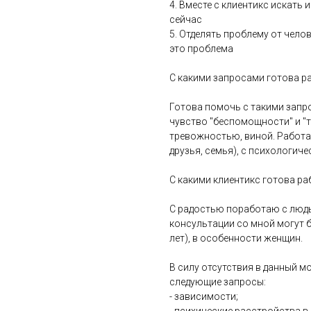
4. Вместе с клиентикс искать 
сейчас
5. Отделять проблему от челов
это проблема
С какими запросами готова р
Готова помочь с такими запро
чувство "беспомощности" и "
тревожностью, виной. Работа
друзья, семья), с психологич
С какими клиентикс готова ра
С радостью поработаю с людьм
консультации со мной могут 
лет), в особенности женщин.
В силу отсутствия в данный м
следующие запросы:
- зависимости;