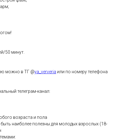
 острой фазе;
арм;
логом!
й/50 минут.
ию можно в ТГ @
ya_ververia
или по номеру телефона
нальный телеграм-канал:
юбого возраста и пола
 быть наиболее полезны для молодых взрослых (18-
н
темами: