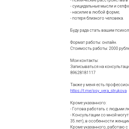
- психические расстройства в
- суицидальные мысли и селфх
- насилие в любой форме;
- потеря близкого человека.
Буду рада стать вашим психо
Формат работы: онлайн.
Стоимость работы: 2000 рубле
Мои контакты:
Записываться на консультац
89628181117
Также у меня есть профессио
https://t.me/psy_vera_strukova
Кроме указанного:
- Готова работать с людьми л
- Консультации со мной могут
35 лет), в особенности женщи
Кроме указанного, работаю с 