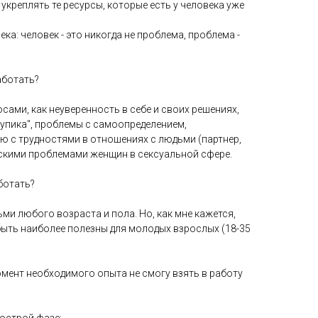
и укреплять те ресурсы, которые есть у человека уже
ека: человек - это никогда не проблема, проблема -
аботать?
сами, как неуверенность в себе и своих решениях,
тупика", проблемы с самоопределением,
ю с трудностями в отношениях с людьми (партнер,
ескими проблемами женщин в сексуальной сфере.
ботать?
и любого возраста и пола. Но, как мне кажется,
быть наиболее полезны для молодых взрослых (18-35
омент необходимого опыта не смогу взять в работу