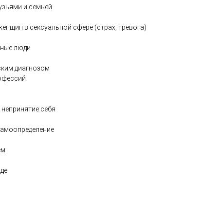
рузьями и семьей
женщин в сексуальной сфере (страх, тревога)
мные люди
ским диагнозом
рофессий
 непринятие себя
самоопределение
ем
зде