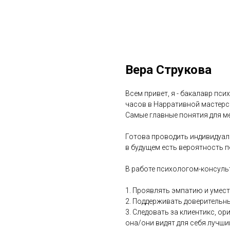
Вера Струкова
Всем привет, я - бакалавр пс
часов в Нарративной мастерс
Самые главные понятия для ме
Готова проводить индивидуал
в будущем есть вероятность п
В работе психологом-консуль
1. Проявлять эмпатию и умес
2. Поддерживать доверительн
3. Следовать за клиентикс, ор
она/они видят для себя лучши