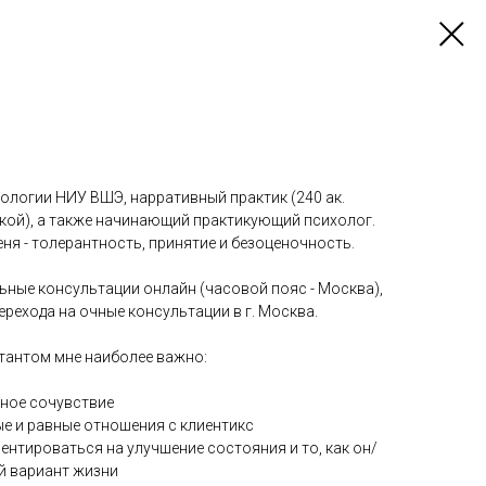
ихологии НИУ ВШЭ, нарративный практик (240 ак.
кой), а также начинающий практикующий психолог.
ня - толерантность, принятие и безоценочность.
ьные консультации онлайн (часовой пояс - Москва),
ерехода на очные консультации в г. Москва.
тантом мне наиболее важно:
тное сочувствие
ые и равные отношения с клиентикс
иентироваться на улучшение состояния и то, как он/
й вариант жизни