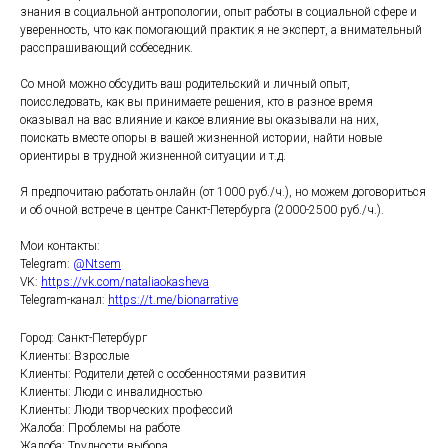
знания в социальной антропологии, опыт работы в социальной сфере и
уверенность, что как помогающий практик я не эксперт, а внимательный
расспрашивающий собеседник.
Со мной можно обсудить ваш родительский и личный опыт,
поисследовать, как вы принимаете решения, кто в разное время
оказывал на вас влияние и какое влияние вы оказывали на них,
поискать вместе опоры в вашей жизненной истории, найти новые
ориентиры в трудной жизненной ситуации и т.д.
Я предпочитаю работать онлайн (от 1000 руб./ч.), но можем договориться
и об очной встрече в центре Санкт-Петербурга (2000-2500 руб./ч.).
Мои контакты:
Telegram:
@Ntsem
VK:
https://vk.com/nataliaokasheva
Telegram-канал:
https://t.me/bionarrative
Город: Санкт-Петербург
Клиенты: Взрослые
Клиенты: Родители детей с особенностями развития
Клиенты: Люди с инвалидностью
Клиенты: Люди творческих профессий
Жалоба: Проблемы на работе
Жалоба: Трудности выбора