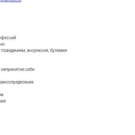
veraredsoul
рофессий
тью
поведением, анорексия, булемия
 непринятие себя
самоопределение
ем
ние