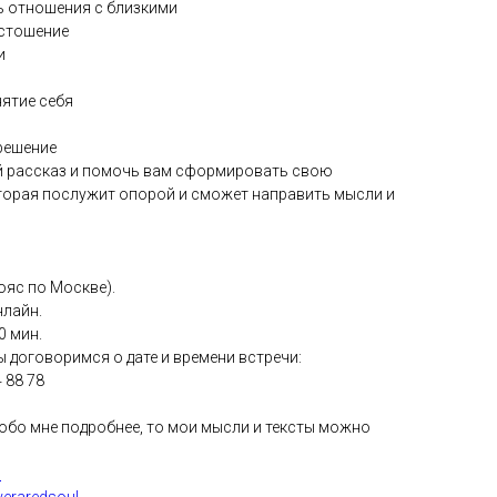
ь отношения с близкими
устошение
и
нятие себя
решение
ой рассказ и помочь вам сформировать свою
торая послужит опорой и сможет направить мысли и
ояс по Москве).
нлайн.
0 мин.
 договоримся о дате и времени встречи:
4 88 78
обо мне подробнее, то мои мысли и тексты можно
s