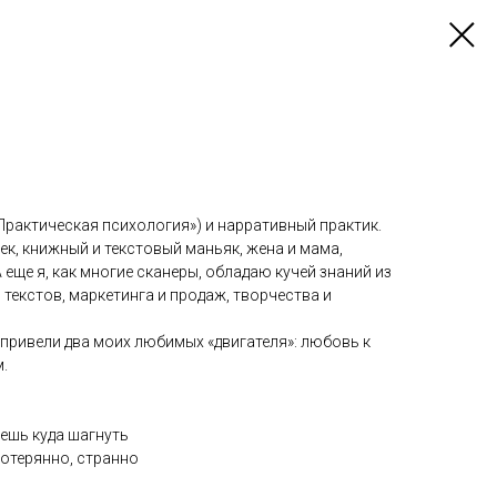
Практическая психология») и нарративный практик.
ек, книжный и текстовый маньяк, жена и мама,
 еще я, как многие сканеры, обладаю кучей знаний из
 текстов, маркетинга и продаж, творчества и
привели два моих любимых «двигателя»: любовь к
.
аешь куда шагнуть
потерянно, странно