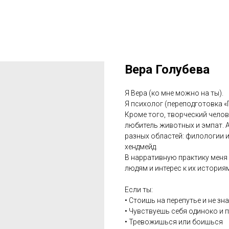
Вера Голубева
Я Вера (ко мне можно на ты).
Я психолог (переподготовка «
Кроме того, творческий челов
любитель животных и эмпат. А
разных областей: филологии и
хендмейд.
В нарративную практику меня 
людям и интерес к их историям
Если ты:
• Стоишь на перепутье и не зн
• Чувствуешь себя одиноко и 
• Тревожишься или боишься