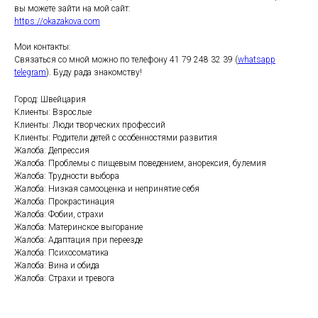
вы можете зайти на мой сайт:
https://okazakova.com
Мои контакты:
Связаться со мной можно по телефону 41 79 248 32 39 (
whatsapp
telegram
). Буду рада знакомству!
Город: Швейцария
Клиенты: Взрослые
Клиенты: Люди творческих профессий
Клиенты: Родители детей с особенностями развития
Жалоба: Депрессия
Жалоба: Проблемы с пищевым поведением, анорексия, булемия
Жалоба: Трудности выбора
Жалоба: Низкая самооценка и непринятие себя
Жалоба: Прокрастинация
Жалоба: Фобии, страхи
Жалоба: Материнское выгорание
Жалоба: Адаптация при переезде
Жалоба: Психосоматика
Жалоба: Вина и обида
Жалоба: Страхи и тревога