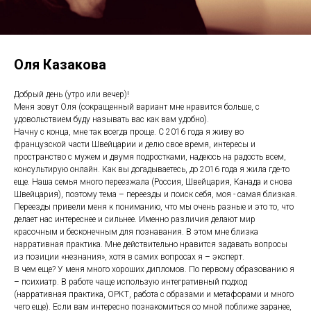
Оля Казакова
Добрый день (утро или вечер)!
Меня зовут Оля (сокращенный вариант мне нравится больше, с
удовольствием буду называть вас как вам удобно).
Начну с конца, мне так всегда проще. С 2016 года я живу во
французской части Швейцарии и делю свое время, интересы и
пространство с мужем и двумя подростками, надеюсь на радость всем,
консультирую онлайн. Как вы догадываетесь, до 2016 года я жила где-то
еще. Наша семья много переезжала (Россия, Швейцария, Канада и снова
Швейцария), поэтому тема – переезды и поиск себя, моя - самая близкая.
Переезды привели меня к пониманию, что мы очень разные и это то, что
делает нас интереснее и сильнее. Именно различия делают мир
красочным и бесконечным для познавания. В этом мне близка
нарративная практика. Мне действительно нравится задавать вопросы
из позиции «незнания», хотя в самих вопросах я – эксперт.
В чем еще? У меня много хороших дипломов. По первому образованию я
– психиатр. В работе чаще использую интегративный подход
(нарративная практика, ОРКТ, работа с образами и метафорами и много
чего еще). Если вам интересно познакомиться со мной поближе заранее,