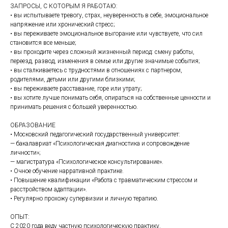
ЗАПРОСЫ, С КОТОРЫМ Я РАБОТАЮ:
• вы испытываете тревогу, страх, неуверенность в себе, эмоциональное
напряжение или хронический стресс;
• вы переживаете эмоциональное выгорание или чувствуете, что сил
становится все меньше;
• вы проходите через сложный жизненный период: смену работы,
переезд, развод, изменения в семье или другие значимые события;
• вы сталкиваетесь с трудностями в отношениях с партнером,
родителями, детьми или другими близкими;
• вы переживаете расставание, горе или утрату;
• вы хотите лучше понимать себя, опираться на собственные ценности и
принимать решения с большей уверенностью.
ОБРАЗОВАНИЕ
• Московский педагогический государственный университет:
— бакалавриат «Психологическая диагностика и сопровождение
личности»;
— магистратура «Психологическое консультирование».
• Очное обучение нарративной практике.
• Повышение квалификации «Работа с травматическим стрессом и
расстройством адаптации».
• Регулярно прохожу супервизии и личную терапию.
ОПЫТ:
С 2020 года веду частную психологическую практику.