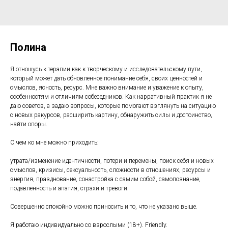
Полина
Я отношусь к терапии как к творческому и исследовательскому пути,
который может дать обновленное понимание себя, своих ценностей и
смыслов, ясность, ресурс. Мне важно внимание и уважение к опыту,
особенностям и отличиям собеседников. Как нарративный практик я не
даю советов, а задаю вопросы, которые помогают взглянуть на ситуацию
с новых ракурсов, расширить картину, обнаружить силы и достоинство,
найти опоры.
С чем ко мне можно приходить:
утрата/изменение идентичности, потери и перемены, поиск себя и новых
смыслов, кризисы, сексуальность, сложности в отношениях, ресурсы и
энергия, празднование, сонастройка с самим собой, самопознание,
подавленность и апатия, страхи и тревоги.
Совершенно спокойно можно приносить и то, что не указано выше.
Я работаю индивидуально со взрослыми (18+). Friendly.