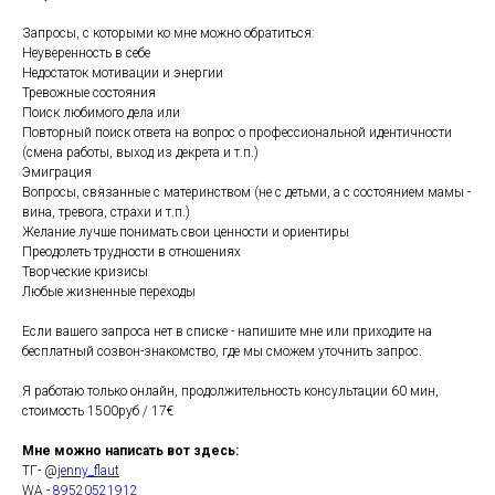
Запросы, с которыми ко мне можно обратиться:
Неуверенность в себе
Недостаток мотивации и энергии
Тревожные состояния
Поиск любимого дела или
Повторный поиск ответа на вопрос о профессиональной идентичности
(смена работы, выход из декрета и т.п.)
Эмиграция
Вопросы, связанные с материнством (не с детьми, а с состоянием мамы -
вина, тревога, страхи и т.п.)
Желание лучше понимать свои ценности и ориентиры
Преодолеть трудности в отношениях
Творческие кризисы
Любые жизненные переходы
Если вашего запроса нет в списке - напишите мне или приходите на
бесплатный созвон-знакомство, где мы сможем уточнить запрос.
Я работаю только онлайн, продолжительность консультации 60 мин,
стоимость 1500руб / 17€
Мне можно написать вот здесь:
ТГ- @
jenny_flaut
WA -
89520521912