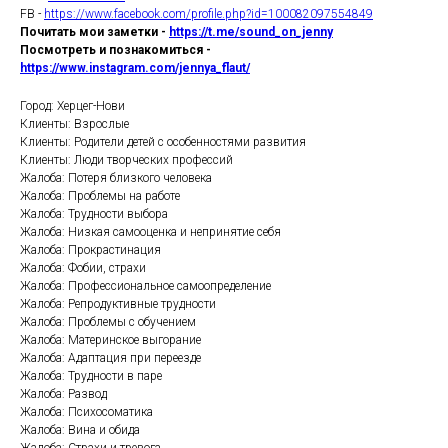
FB -
https://www.facebook.com/profile.php?id=100082097554849
Почитать мои заметки -
https://t.me/sound_on_jenny
Посмотреть и познакомиться -
https://www.instagram.com/jennya_flaut/
Город: Херцег-Нови
Клиенты: Взрослые
Клиенты: Родители детей с особенностями развития
Клиенты: Люди творческих профессий
Жалоба: Потеря близкого человека
Жалоба: Проблемы на работе
Жалоба: Трудности выбора
Жалоба: Низкая самооценка и непринятие себя
Жалоба: Прокрастинация
Жалоба: Фобии, страхи
Жалоба: Профессиональное самоопределение
Жалоба: Репродуктивные трудности
Жалоба: Проблемы с обучением
Жалоба: Материнское выгорание
Жалоба: Адаптация при переезде
Жалоба: Трудности в паре
Жалоба: Развод
Жалоба: Психосоматика
Жалоба: Вина и обида