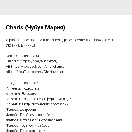
Charis (Чубун Мария)
Я работаю в основном в переписке, реже в созвонах. Проживаю в
Украине, Винница.
Контакты для связи:
Telegram https://t.me/Ringamor,
FB https://facebook.com/char.charis,
https://YouTube.com/c/CharisAsgard
Город: Только онлайн
Клиенты: Подростки
Клиенты: Взрослые
Клиенты: Гендерно неконформные люди
Клиенты: Люди творческих профессий
Жалоба: Депрессия
Жалоба: Проблемы на работе
Жалоба: Потеря близкого человека
Жалоба: Трудности выбора
Жалоба: Прокрастинация