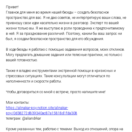
Привет!
Главное для меня во время нашей беседы – создать безопасное
пространство для вас. Я не даю советов, не интерпретирую ваши слова, не
привношу свои идеи касательно жизни в разговор. Эксперт по вашей
жизни только вы. Я же выступаю в роли проводника к предпочитаемому
в ней. Я за празднование различий. Поэтому, каким бы ваш запрос ни
был, я создам безопасное пространство для его обсуждения.
В ходе беседы я работаю с помощью задавания вопросов, моих откликов.
Могу предлагать домашние задания или телесные практики, но только с
вашей готовностью.
Также я владею инструментами экстренной помощи в кризисных и
стрессовых ситуациях. Такие консультации могут отличаться по
наполненности и скорости работы.
Чтобы договориться со мной о встрече, просто напишите мне!
Мои контакты:
https://alinakar-psy.notion.site/alinakar-
psy/0d38272d839340ac87a15818d1fda308
телеграм: @aliandrkar
Кроме указанных тем, работаю с темами: Выход из отношений, опора на