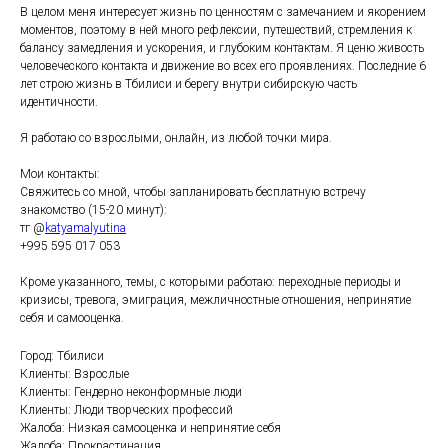
В целом меня интересует жизнь по ценностям с замечанием и якорением
моментов, поэтому в ней много рефлексии, путешествий, стремления к
балансу замедления и ускорения, и глубоким контактам. Я ценю живость
человеческого контакта и движение во всех его проявлениях. Последние 6
лет строю жизнь в Тбилиси и берегу внутри сибирскую часть
идентичности.
Я работаю со взрослыми, онлайн, из любой точки мира.
Мои контакты:
Свяжитесь со мной, чтобы запланировать бесплатную встречу
знакомство (15-20 минут):
тг @
katyamalyutina
+995 595 017 053
Кроме указанного, темы, с которыми работаю: переходные периоды и
кризисы, тревога, эмиграция, межличностные отношения, непринятие
себя и самооценка.
Город: Тбилиси
Клиенты: Взрослые
Клиенты: Гендерно неконформные люди
Клиенты: Люди творческих профессий
Жалоба: Низкая самооценка и непринятие себя
Жалоба: Прокрастинация