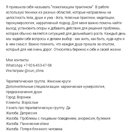
Я привыкла себя называть "помогающим практиком". В работе
использую техники из разных областей, которые направлены на
целостность тела, души и ума - йога, телесные практики, медитации,
таронумерология, нарративный подход. Для меня важно помочь найти
выход, установить опоры и добавить действия для решения проблемы,
которая обычно является ситуацией для дальнейшего роста. Каждый день
мы задаём себе вопросы и делаем выбор - как жить, как быть, куда идти и
в чем смысл. Важно помнить, что каждая душа пришла за опытом,
который для неё очень дорог. Относитесь бережно к себе и своей жизни.
Мои контакты:
WhatsApp +7-926-453-47-58
Инстаграм @sun_stina
Терапевтическая группа: Женские круги
Дополнительные специализации: кармическая нумерология,
предназначения души
Город: Воронеж
Клиенты: Взрослые
Узнать про терапевтическую группу: Да
Жалоба: Депрессия
Жалоба: Проблемы с пищевым поведением, анорексия, булемия
Жалоба: Панические атаки
Жалоба: Потеря близкого человека