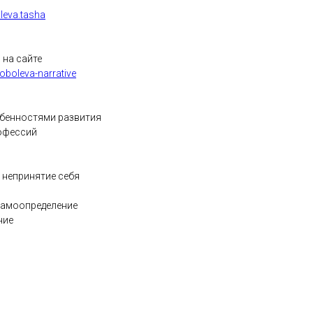
leva.tasha
на сайте
oboleva-narrative
обенностями развития
рофессий
 непринятие себя
самоопределение
ние