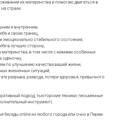
оживании их материнства и помогаю двигаться в
на страхи.
ешним и внутренним,
ебя и своих границ,
 и эмоционально стабильного состояния,
себе в лучшую сторону,
 материнства, в том числе с мамами особенных
в одиночку,
иям по улучшению качества вашей жизни,
жных жизненных ситуаций,
тате разрыва, развода, потери здоровья, привычного
рративный подход, тьюторские техники, письменные
ополнительный инструмент).
 беседы online из любого города или очно в Перми.