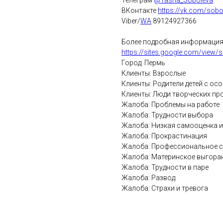
Телеграм
@Tasha_Soboleva
ВКонтакте
https://vk.com/sobo
Viber/
WA
89124927366
Более подробная информация 
https://sites.google.com/view/s
Город: Пермь
Клиенты: Взрослые
Клиенты: Родители детей с ос
Клиенты: Люди творческих п
Жалоба: Проблемы на работе
Жалоба: Трудности выбора
Жалоба: Низкая самооценка и
Жалоба: Прокрастинация
Жалоба: Профессиональное 
Жалоба: Материнское выгора
Жалоба: Трудности в паре
Жалоба: Развод
Жалоба: Страхи и тревога