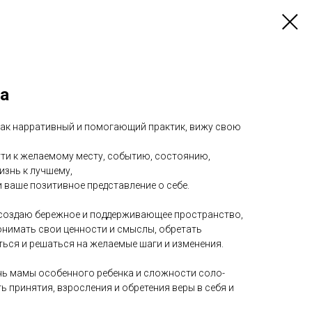
а
 Как нарративный и помогающий практик, вижу свою
ути к желаемому месту, событию, состоянию,
изнь к лучшему,
и ваше позитивное представление о себе.
 создаю бережное и поддерживающее пространство,
онимать свои ценности и смыслы, обретать
ться и решаться на желаемые шаги и изменения.
ь мамы особенного ребенка и сложности соло-
ь принятия, взросления и обретения веры в себя и