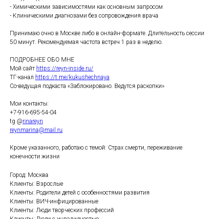
- Химическими зависимостями как основным запросом
- Клиническими диагнозами без сопровождения врача
Принимаю очно в Москве либо в онлайн-формате. Длительность сессии
50 минут. Рекомендуемая частота встреч 1 раз в неделю.
ПОДРОБНЕЕ ОБО МНЕ
Мой сайт
https://reyn-inside.ru/
ТГ-канал
https://t.me/kukushechnaya
Со-ведущая подкаста «Заблокировано. Ведутся раскопки»
Мои контакты:
+7-916-695-54-04
tg @
rinareyn
reynmarina@mail.ru
Кроме указанного, работаю с темой: Страх смерти, переживание
конечности жизни
Город: Москва
Клиенты: Взрослые
Клиенты: Родители детей с особенностями развития
Клиенты: ВИЧ-инфицированные
Клиенты: Люди творческих профессий