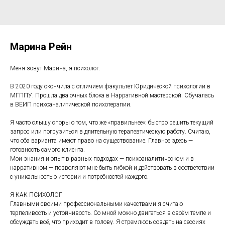
Марина Рейн
Меня зовут Марина, я психолог.
В 2020 году окончила с отличием факультет Юридической психологии в
МГППУ. Прошла два очных блока в Нарративной мастерской. Обучалась
в ВЕИП психоаналитической психотерапии.
Я часто слышу споры о том, что же «правильнее»: быстро решить текущий
запрос или погрузиться в длительную терапевтическую работу. Считаю,
что оба варианта имеют право на существование. Главное здесь —
готовность самого клиента.
Мои знания и опыт в разных подходах — психоаналитическом и в
нарративном — позволяют мне быть гибкой и действовать в соответствии
с уникальностью истории и потребностей каждого.
Я КАК ПСИХОЛОГ
Главными своими профессиональными качествами я считаю
терпеливость и устойчивость. Со мной можно двигаться в своём темпе и
обсуждать всё, что приходит в голову. Я стремлюсь создать на сессиях