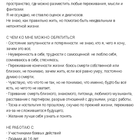
пространство, где можно разместить любые переживания, мысли и
фантазии.
Я не осуждаю, не ставлю оценок и диагнозов.
Не знаю, как правильно жить, но помогаю быть неидеальным в
непонятной жизни.
С ЧЕМ КО МНЕ МОЖНО ОБРАТИТЬСЯ:
- Состояние запутанности и потерянности: не знаю, кто я, чего я хочу,
зачем это всё;
- Неуверенность в себе, трудности с самооценкой: не люблю себя,
сомневаюсь в себе, стесняюсь;
- Переживание конечности жизни: боюсь смерти собственной или
близких, не понимаю, зачем жить, если всё равно умру, постоянно
думаю о смерти;
- Чувствую, что что-то не так, но не понимаю, что именно, будто бы всё
есть, но чего-то не хватает;
- Горевание: смерть близкого, знакомого, питомца, любимого музыканта,
расставание с партнёром, разрыв отношений с друзьями, уход с работы;
- Тоска и ностальгия по прошлому, скучаю по прежней жизни, переживаю
из-за не сложившегося будущего;
- Желание лучше себя узнать и понять
НЕ РАБОТАЮ С:
- Участниками боевых действий
- Людьми до 16 лет