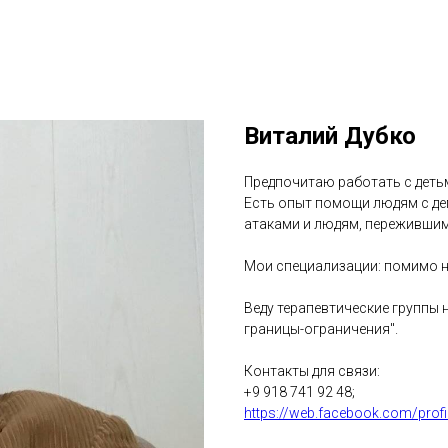
Виталий Дубко
Предпочитаю работать с деть
Есть опыт помощи людям с де
атаками и людям, пережившим
Мои специализации: помимо н
Веду терапевтические группы н
границы-ограничения".
Контакты для связи:
+9 918 741 92 48;
https://web.facebook.com/prof