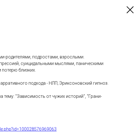
ми-родителями, подростами, взрослыми.
прессией, суицидальными мыслями, паническими
 потерю близких.
арративного подхода - НЛП; Эриксоновский гипноз.
а тему: "Зависимость от чужих историй", "Грани-
ile.php?id=100028576969063