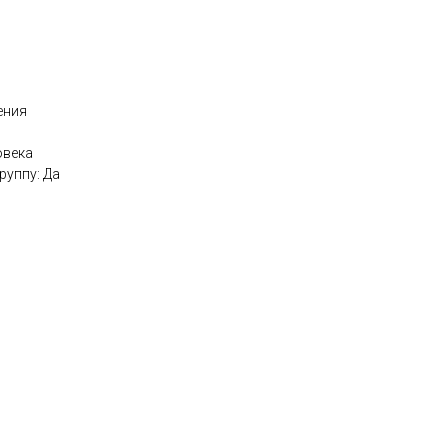
ения
овека
руппу: Да