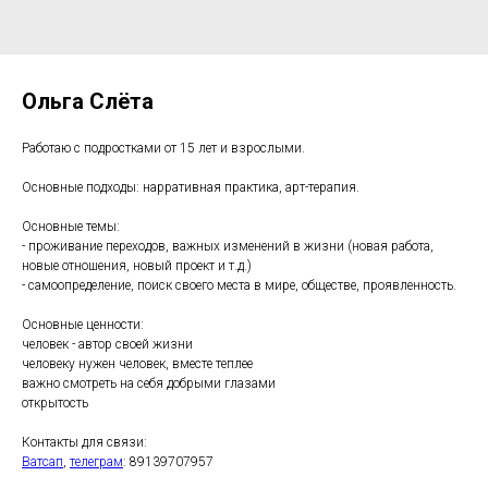
Ольга Слёта
Работаю с подростками от 15 лет и взрослыми.
Основные подходы: нарративная практика, арт-терапия.
Основные темы:
- проживание переходов, важных изменений в жизни (новая работа,
новые отношения, новый проект и т.д.)
- самоопределение, поиск своего места в мире, обществе, проявленность.
Основные ценности:
человек - автор своей жизни
человеку нужен человек, вместе теплее
важно смотреть на себя добрыми глазами
открытость
Контакты для связи:
Ватсап
,
телеграм
: 89139707957