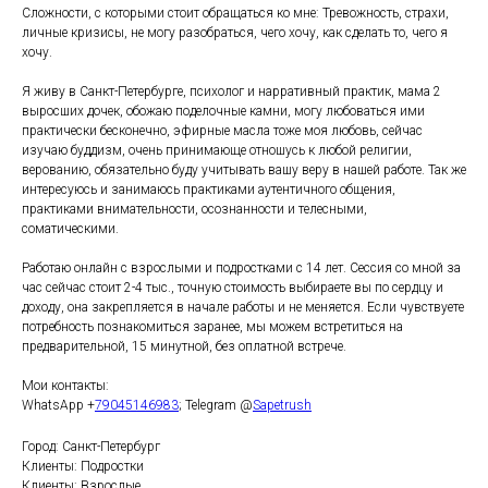
Сложности, с которыми стоит обращаться ко мне: Тревожность, страхи,
личные кризисы, не могу разобраться, чего хочу, как сделать то, чего я
хочу.
Я живу в Санкт-Петербурге, психолог и нарративный практик, мама 2
выросших дочек, обожаю поделочные камни, могу любоваться ими
практически бесконечно, эфирные масла тоже моя любовь, сейчас
изучаю буддизм, очень принимающе отношусь к любой религии,
верованию, обязательно буду учитывать вашу веру в нашей работе. Так же
интересуюсь и занимаюсь практиками аутентичного общения,
практиками внимательности, осознанности и телесными,
соматическими.
Работаю онлайн с взрослыми и подростками с 14 лет. Сессия со мной за
час сейчас стоит 2-4 тыс., точную стоимость выбираете вы по сердцу и
доходу, она закрепляется в начале работы и не меняется. Если чувствуете
потребность познакомиться заранее, мы можем встретиться на
предварительной, 15 минутной, без оплатной встрече.
Мои контакты:
WhatsApp +
79045146983
; Telegram @
Sapetrush
Город: Санкт-Петербург
Клиенты: Подростки
Клиенты: Взрослые