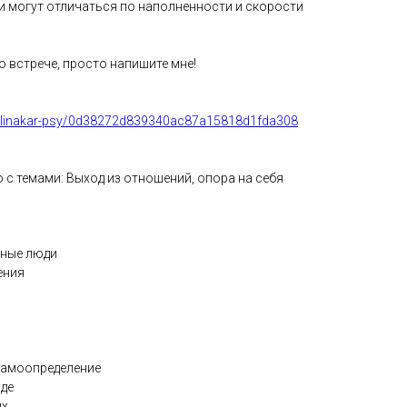
и могут отличаться по наполненности и скорости
 встрече, просто напишите мне!
ite/alinakar-psy/0d38272d839340ac87a15818d1fda308
 с темами: Выход из отношений, опора на себя
мные люди
ения
самоопределение
зде
ях