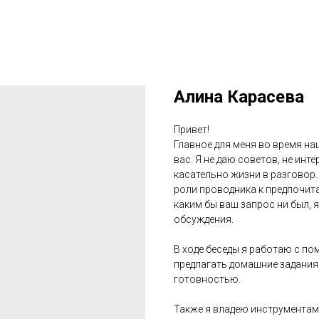
Алина Карасева
Привет!
Главное для меня во время на
вас. Я не даю советов, не ин
касательно жизни в разговор.
роли проводника к предпочита
каким бы ваш запрос ни был, 
обсуждения.
В ходе беседы я работаю с п
предлагать домашние задания 
готовностью.
Также я владею инструментам