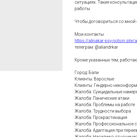
ситуациях. Такие консультаци
работы.
Чтобы договориться со мной о
Мои контакты:
https://alinakar-psy.notion.s
телеграм: @aliandrkar
Кроме указанных тем, работаю
Город: Бали
Клиенты: Взрослые
Клиенты: Гендерно неконфор
Жалоба: Суицидальные намер
Жалоба: Панические атаки
Жалоба: Проблемы на работе
Жалоба: Трудности выбора
Жалоба: Прокрастинация
Жалоба: Профессиональное 
Жалоба: Адаптация при перее
Жалоба: Насилие в отношени