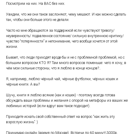
Посмотрим на них. На ВАС без них.
Увидим, что же они такое заслоняют, чему мешают. И как можно сделать
так, чтобы они больше этого не делали.
Часто ко мне обращаются за поддержкой если чувствуют тревогу/
неуверенность/ подавленное состояние/ сильную внутреннюю критику/
чувство “потерянности” и непонимание, чего вообще хочется от этой
жизни.
Бывает, что люди приходят вроде бы и не с проблемной проблемой, но с
большим вопросом КТО Я? Там много вопросов поменьше: чего я хочу, в
чём мои сильные стороны, что я люблю в конце концов?..
Я, например, люблю чёрный чай, чёрные футболки, чёрных кошек и
чёрные книги. А вы?
Шучу, книги я люблю всякие (как и кошек) - поэтому всегда готова
обсуждать ваши проблемы и желания с опорой на метафоры из ваших же
любимых историй (если вдруг вам такое подходит).
Приходите искать свой собственный ответ на вопрос “как жить эту
взрослую жизнь” :)
Принимаю онлайн (время по Москве). Встречи по 60 минут\3000р.