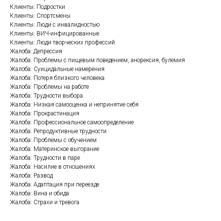
Клиенты: Подростки
Клиенты: Спортсмены
Клиенты: Люди с инвалидностью
Клиенты: ВИЧ-инфицированные
Клиенты: Люди творческих профессий
Жалоба: Депрессия
Жалоба: Проблемы с пищевым поведением, анорексия, булемия
Жалоба: Суицидальные намерения
Жалоба: Потеря близкого человека
Жалоба: Проблемы на работе
Жалоба: Трудности выбора
Жалоба: Низкая самооценка и непринятие себя
Жалоба: Прокрастинация
Жалоба: Профессиональное самоопределение
Жалоба: Репродуктивные трудности
Жалоба: Проблемы с обучением
Жалоба: Материнское выгорание
Жалоба: Трудности в паре
Жалоба: Насилие в отношениях
Жалоба: Развод
Жалоба: Адаптация при переезде
Жалоба: Вина и обида
Жалоба: Страхи и тревога