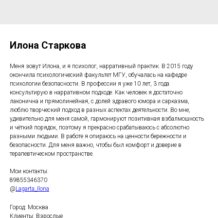
Илона Старкова
Меня зовут Илона, и я психолог, нарративный практик. В 2015 году
окончила психологический факультет МГУ, обучалась на кафедре
психологии безопасности. В профессии я уже 10 лет, 3 года
консультирую в нарративном подходе. Как человек я достаточно
лаконична и прямолинейная, с долей здравого юмора и сарказма,
люблю творческий подход в разных аспектах деятельности. Во мне,
удивительно для меня самой, гармонируют позитивная взбалмошность
и чёткий порядок, поэтому я прекрасно срабатываюсь с абсолютно
разными людьми. В работе я опираюсь на ценности бережности и
безопасности. Для меня важно, чтобы был комфорт и доверие в
терапевтическом пространстве.
Мои контакты:
89855346370
@
Lagarta_Ilona
Город: Москва
Клиенты: Взрослые