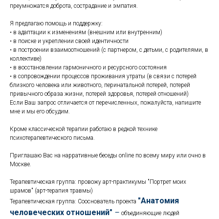
преумножатся доброта, сострадание и эмпатия.
Я предлагаю помощь и поддержку:
• в адаптации к изменениям (внешним или внутренним)
• в поиске и укреплении своей идентичности
• в построении взаимоотношений (с партнером, с детьми, с родителями, в
коллективе)
• в восстановлении гармоничного и ресурсного состояния
• в сопровождении процессов проживания утраты (в связи с потерей
близкого человека или животного, перинатальной потерей, потерей
привычного образа жизни, потерей здоровья, потерей отношений)
Если Ваш запрос отличается от перечисленных, пожалуйста, напишите
мне и мы его обсудим.
Кроме классической терапии работаю в редкой технике
психотерапевтического письма.
Приглашаю Вас на нарративные беседы online по всему миру или очно в
Москве.
Терапевтическая группа: провожу арт-практикумы "Портрет моих
шрамов" (арт-терапия травмы)
"Анатомия
Терапевтическая группа: Сооснователь проекта
человеческих отношений"
–
объединяющие людей