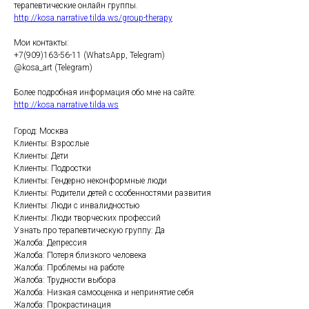
терапевтические онлайн группы.
http://kosa.narrative.tilda.ws/group-therapy
Мои контакты:
+7(909)163-56-11 (WhatsApp, Telegram)
@kosa_art (Telegram)
Более подробная информация обо мне на сайте:
http://kosa.narrative.tilda.ws
Город: Москва
Клиенты: Взрослые
Клиенты: Дети
Клиенты: Подростки
Клиенты: Гендерно неконформные люди
Клиенты: Родители детей с особенностями развития
Клиенты: Люди с инвалидностью
Клиенты: Люди творческих профессий
Узнать про терапевтическую группу: Да
Жалоба: Депрессия
Жалоба: Потеря близкого человека
Жалоба: Проблемы на работе
Жалоба: Трудности выбора
Жалоба: Низкая самооценка и непринятие себя
Жалоба: Прокрастинация