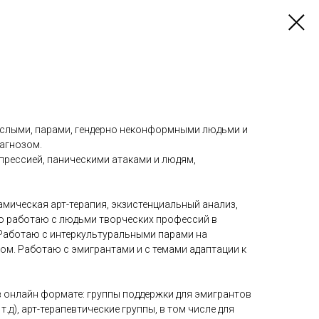
ослыми, парами, гендерно неконформными людьми и
агнозом.
прессией, паническими атаками и людям,
мическая арт-терапия, экзистенциальный анализ,
о работаю с людьми творческих профессий в
 Работаю с интеркультуральными парами на
ом. Работаю с эмигрантами и с темами адаптации к
в онлайн формате: группы поддержки для эмигрантов
т.д), арт-терапевтические группы, в том числе для