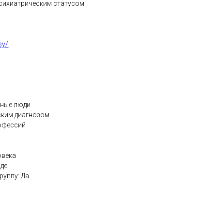
сихиатрическим статусом.
sy/
,
мные люди
ским диагнозом
рофессий
овека
зде
руппу: Да