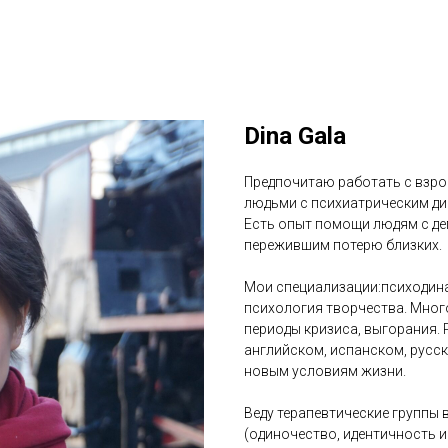
Dina Gala
Предпочитаю работать с взр
людьми с психиатрическим ди
Есть опыт помощи людям с де
пережившим потерю близких.
Мои специализации:психодина
психология творчества. Мног
периоды кризиса, выгорания.
английском, испанском, русск
новым условиям жизни.
Веду терапевтические группы 
(одиночество, идентичность и 