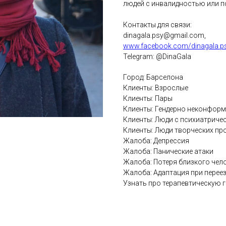
людей с инвалидностью или п
Контакты для связи:
dinagala.psy@gmail.com,
www.facebook.com/dinagala.p
Telegram: @DinaGala
Город: Барселона
Клиенты: Взрослые
Клиенты: Пары
Клиенты: Гендерно неконфор
Клиенты: Люди с психиатриче
Клиенты: Люди творческих п
Жалоба: Депрессия
Жалоба: Панические атаки
Жалоба: Потеря близкого чел
Жалоба: Адаптация при перее
Узнать про терапевтическую г