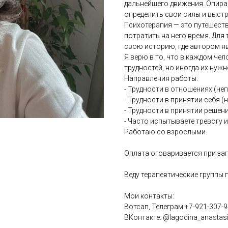
дальнейшего движения. Опира
определить свои силы и выст
Психотерапия — это путешеств
потратить на него время. Для
свою историю, где автором яв
Я верю в то, что в каждом че
трудностей, но иногда их нуж
Направления работы:
- Трудности в отношениях (неп
- Трудности в принятии себя (н
- Трудности в принятии решен
- Часто испытываете тревогу и
Работаю со взрослыми.
Оплата оговаривается при зап
Веду терапевтические группы п
Мои контакты:
Вотсап, Телеграм +7-921-307-9
ВКонтакте: @lagodina_anastas