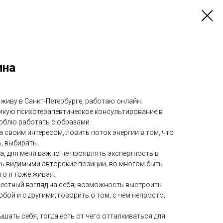
ина
 живу в Санкт-Петербурге, работаю онлайн.
тикую психотерапевтическое консультирование в
юблю работать с образами.
а своим интересом, ловить поток энергии в том, что
, выбирать.
, для меня важно не проявлять экспертность в
ть видимыми авторские позиции, во многом быть
то я тоже живая.
честный взгляд на себя; возможность выстроить
бой и с другими; говорить о том, с чем непросто;
ышать себя, тогда есть от чего отталкиваться для