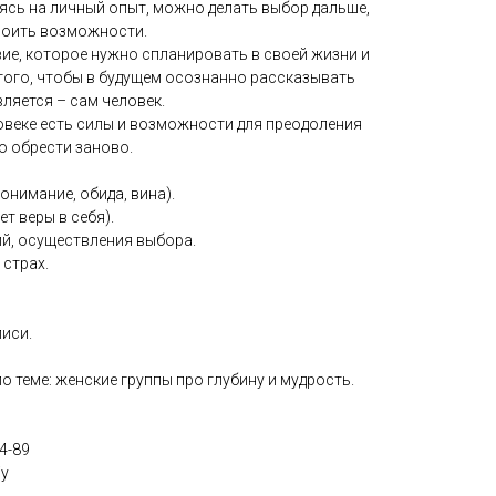
ясь на личный опыт, можно делать выбор дальше,
роить возможности.
ие, которое нужно спланировать в своей жизни и
 того, чтобы в будущем осознанно рассказывать
ляется – сам человек.
ловеке есть силы и возможности для преодоления
но обрести заново.
онимание, обида, вина).
ет веры в себя).
ий, осуществления выбора.
 страх.
иси.
о теме: женские группы про глубину и мудрость.
4-89
iy