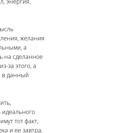
л, энергия,
мысль
мления, желания
альными, а
сь на сделанное
из-за этого, а
о в данный
ить,
, идеального
имут тот факт,
ка и ее завтра,