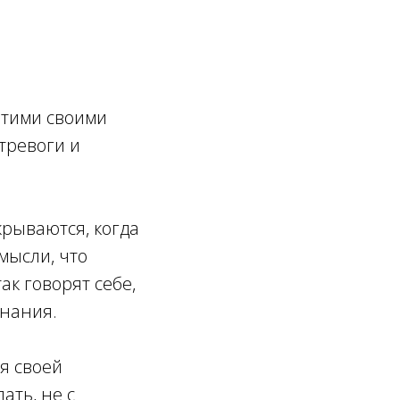
этими своими
тревоги и
крываются, когда
мысли, что
ак говорят себе,
знания.
я своей
ать, не с