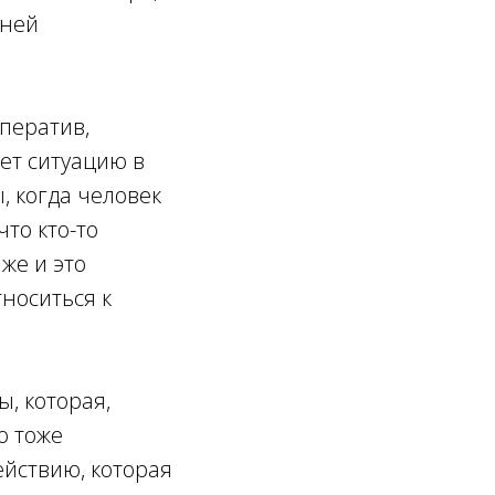
 ней
ператив,
ет ситуацию в
, когда человек
то кто-то
 же и это
носиться к
, которая,
о тоже
ействию, которая