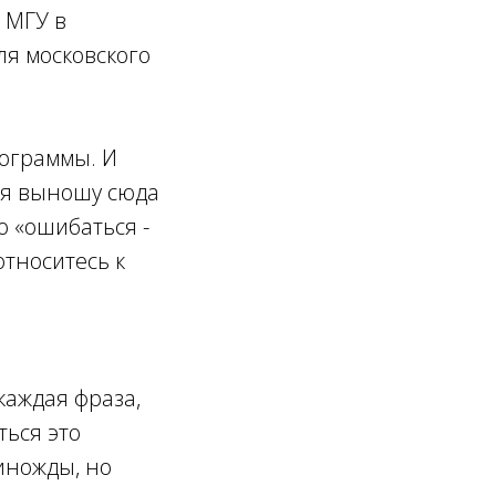
 МГУ в
ля московского
рограммы. И
ия выношу сюда
о «ошибаться -
относитесь к
каждая фраза,
ться это
иножды, но