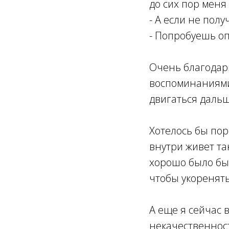
до сих пор меня
- А если не полу
- Попробуешь оп
Очень благодарн
воспоминаниями 
двигаться дальш
Хотелось бы пор
внутри живет та
хорошо было бы 
чтобы укоренять 
А еще я сейчас 
некачественност