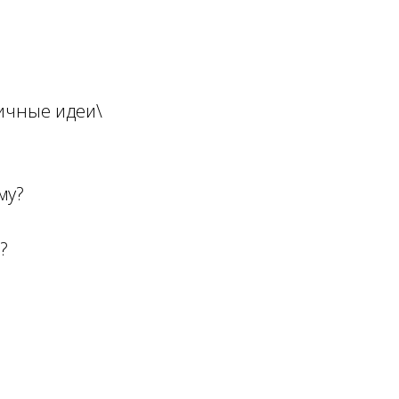
личные идеи\
му?
?