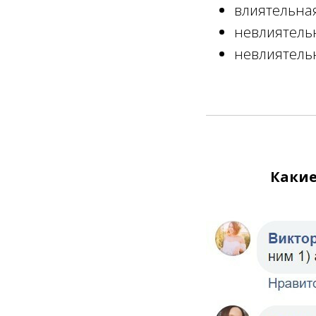
влиятельна
невлиятель
невлиятель
Какие