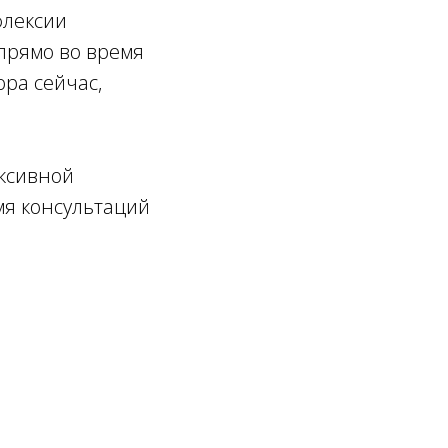
флексии
 прямо во время
ра сейчас,
ексивной
емя консультаций