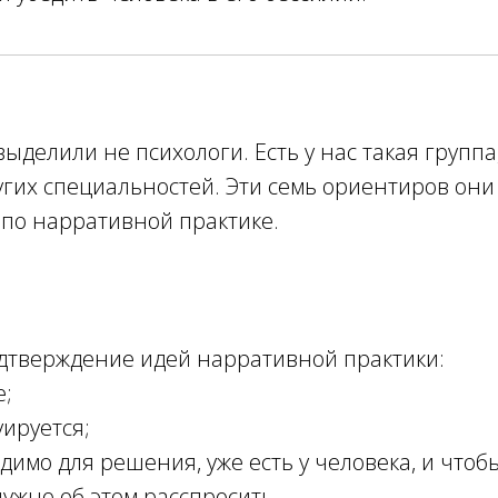
ыделили не психологи. Есть у нас такая группа
угих специальностей. Эти семь ориентиров он
 по нарративной практике.
одтверждение идей нарративной практики:
е;
уируется;
одимо для решения, уже есть у человека, и что
нужно об этом расспросить.