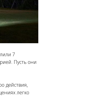
лили 7
рией. Пусть они
о действия,
щениях легко