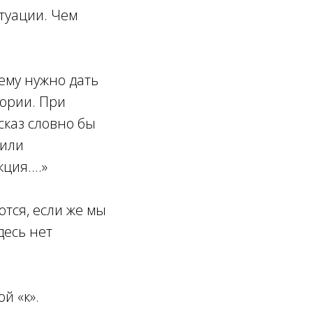
туации. Чем
ему нужно дать
ории. При
сказ словно бы
 или
ия....»
тся, если же мы
десь нет
й «к».