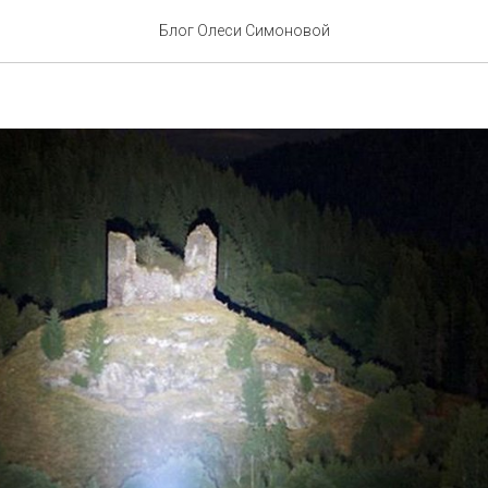
 больше шансов предпоч
Блог Олеси Симоновой