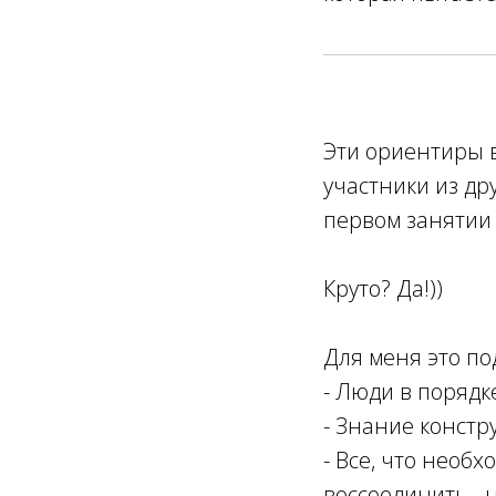
Эти ориентиры в
участники из др
первом занятии
Круто? Да!))
Для меня это п
- Люди в порядк
- Знание констр
- Все, что необх
воссоединить - 