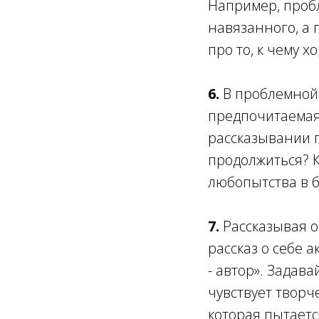
Например, пробл
навязанного, а 
про то, к чему 
6.
В проблемной 
предпочитаемая
рассказывании 
продолжиться? К
любопытства в б
7.
Рассказывая о
рассказ о себе а
- автор». Задава
чувствует творч
которая пытаетс