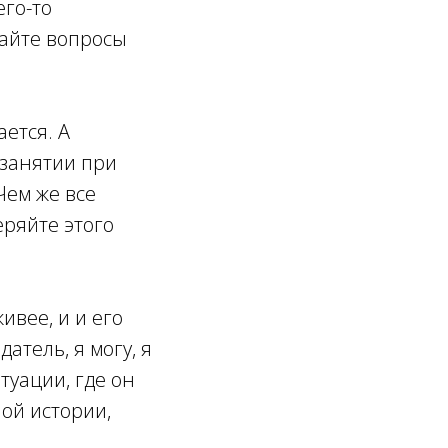
его-то
вайте вопросы
ется. А
 занятии при
Чем же все
еряйте этого
ивее, и и его
атель, я могу, я
итуации, где он
ной истории,