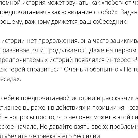
емной история может звучать, как «побег» от ч
предпочитаемая - как «свидание с собой». Зада
хорошему, важному движется ваш собеседник.
истории нет продолжения, она часто зациклива
 развивается и продолжается. Даже на первом
предпочитаемых историй появлялся интерес: «
ак герой справиться? Очень любопытно!» Не т
еседах.
 себе в предпочитаемой истории и рассказчик ж
ктивнее выражен в действиях и позиции «я - созд
йте вопросы про то, что человек может в этой с
еское начало. Не давайте взять вверх проблем
я убедить человека в его бессилии.