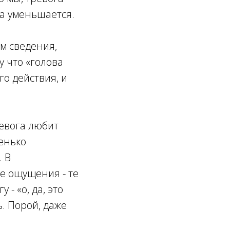
на уменьшается.
ем сведения,
у что «голова
го действия, и
ревога любит
енько
. В
е ощущения - те
- «о, да, это
ь. Порой, даже