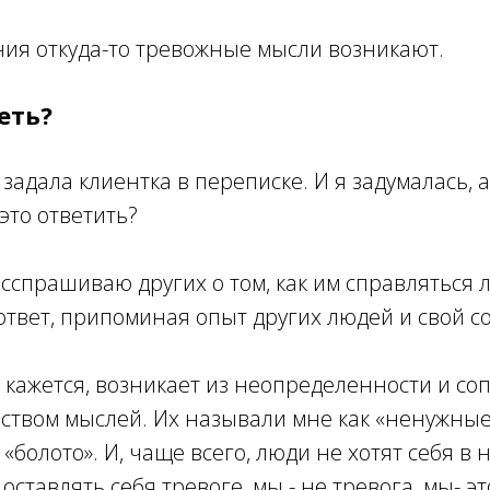
ния откуда-то тревожные мысли возникают.
еть?
задала клиентка в переписке. И я задумалась, а
это ответить?
асспрашиваю других о том, как им справляться л
ответ, припоминая опыт других людей и свой с
е кажется, возникает из неопределенности и с
ством мыслей. Их называли мне как «ненужные
«болото». И, чаще всего, люди не хотят себя в 
ставлять себя тревоге, мы - не тревога, мы- эт