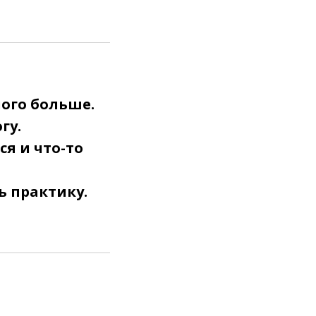
ного больше.
гу.
я и что-то
ь практику.