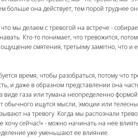
чем больше она действует, тем порой труднее о
 что мы делаем с тревогой на встрече - собира
навать. Кто-то понимает, что тревожится, потом
о ощущение смятения, третьему заметно, что и е
.
буется время, чтобы разобраться, потому что т
ь, и даже в образном представлении она част
в виде газа или тумана неопределенно формой
т обычного ищутся мысли, эмоции или телесны
зывают на тревогу. Когда мы распознали тревогу 
не хочу сейчас!» - можно начинать на нее влият
еделение уже уменьшают ее влияние.