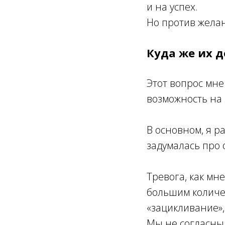
и на успех.
Но против жела
Куда же их д
Этот вопрос мне 
возможность на 
В основном, я р
задумалась про 
Тревога, как мн
большим количе
«зацикливание», 
Мы не согласны о