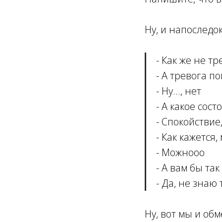
Ну, и напоследо
- Как же не т
- А тревога п
- Ну..., нет
- А какое сос
- Спокойствие
- Как кажется
- Можнооо
- А вам бы та
- Да, не знаю 
Ну, вот мы и об