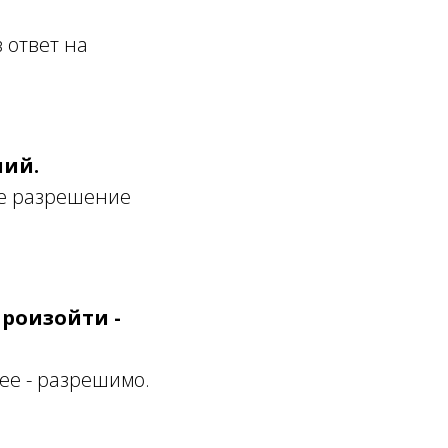
 ответ на
ний.
кое разрешение
произойти -
ее - разрешимо.