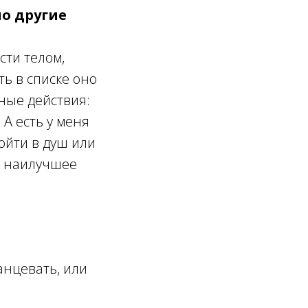
ло другие
сти телом,
ть в списке оно
ные действия:
 А есть у меня
ойти в душ или
ь, наилучшее
анцевать, или