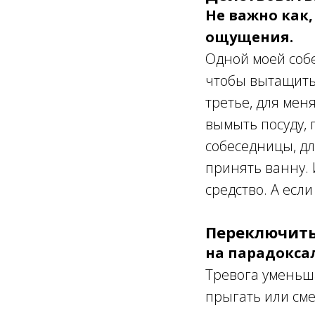
Не важно как,
ощущения.
Одной моей собе
чтобы вытащить 
третье, для мен
вымыть посуду, 
собеседницы, дл
принять ванну. 
средство. А есл
Переключить
на парадокса
Тревога уменьша
прыгать или сме