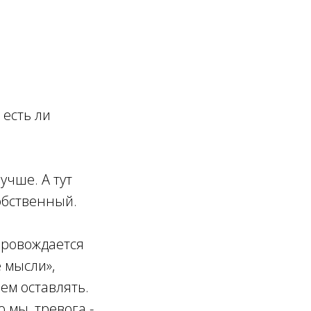
 есть ли
учше. А тут
обственный.
опровождается
 мысли»,
нем оставлять.
о мы, тревога -