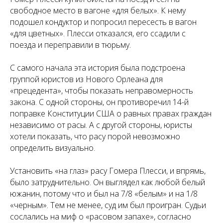
свободное место в вагоне «для белых». К нему
подошел кондуктор и попросил пересесть в вагон
«для цветных». Плесси отказался, его ссадили с
поезда и переправили в тюрьму.
С самого начала эта история была подстроена
группой юристов из Нового Орлеана для
«прецедента», чтобы показать неправомерность
закона. С одной стороны, он противоречил 14-й
поправке Конституции США о равных правах граждан
независимо от расы. А с другой стороны, юристы
хотели показать, что расу порой невозможно
определить визуально.
Установить «на глаз» расу Гомера Плесси, и впрямь,
было затруднительно. Он выглядел как любой белый
южанин, потому что и был на 7/8 «белым» и на 1/8
«черным». Тем не менее, суд им был проигран. Судьи
сослались на миф о
«расовом запахе»
, согласно