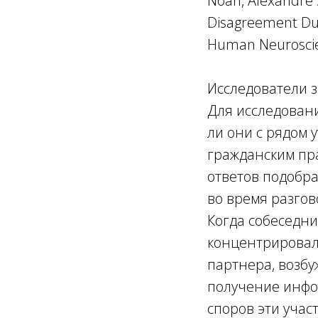
Noah, Alexandre 
Disagreement Duri
Human Neuroscie
Исследователи з
Для исследовани
ли они с рядом 
гражданским пра
ответов подобра
во время разгов
Когда собеседни
концентрировала
партнера, возбу
получение инфор
споров эти учас