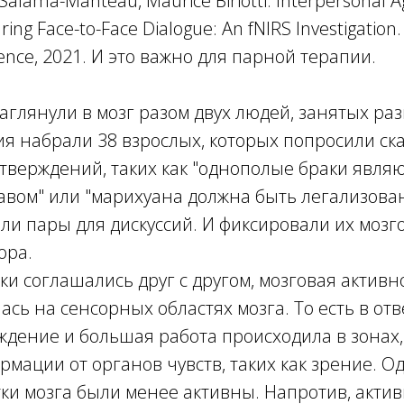
Salama-Manteau, Maurice Biriotti. Interpersonal
ng Face-to-Face Dialogue: An fNIRS Investigation. 
nce, 2021. И это важно для парной терапии.
аглянули в мозг разом двух людей, занятых ра
я набрали 38 взрослых, которых попросили ска
утверждений, таких как "однополые браки явля
вом" или "марихуана должна быть легализован
ли пары для дискуссий. И фиксировали их мозг
ора.
ки соглашались друг с другом, мозговая активн
сь на сенсорных областях мозга. То есть в от
ждение и большая работа происходила в зонах
мации от органов чувств, таких как зрение. О
тки мозга были менее активны. Напротив, акти