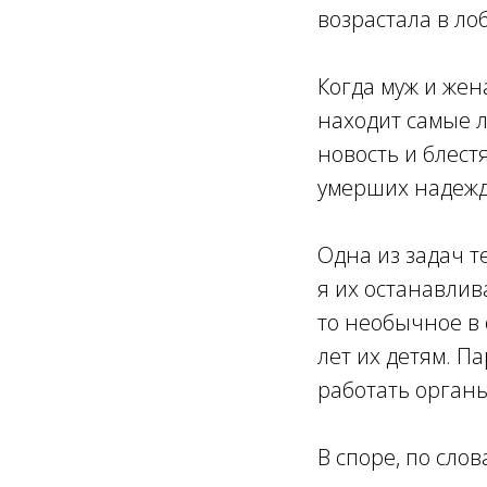
возрастала в ло
Когда муж и жена
находит самые л
новость и блест
умерших надежд
Одна из задач т
я их останавлив
то необычное в 
лет их детям. П
работать органы
В споре, по сло