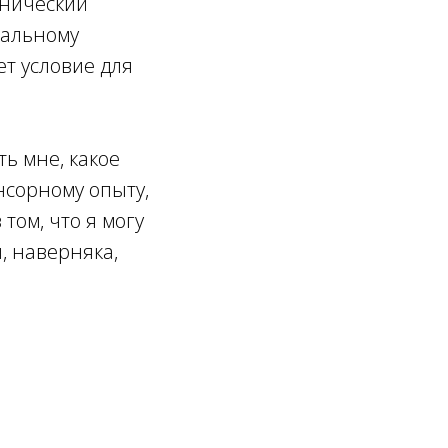
онический
кальному
т условие для
ь мне, какое
енсорному опыту,
том, что я могу
, наверняка,