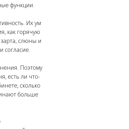
ные функции.
тивность. Их ум
я, как горячую
азарта, слюны и
 согласие.
енения. Поэтому
, есть ли что-
бинете, сколько
ачинают больше
о