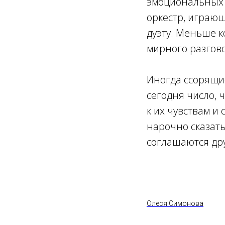
эмоциональных 
оркестр, играющ
дуэту. Меньше к
мирного разгов
Иногда ссорящие
сегодня число, 
к их чувствам и 
нарочно сказать
соглашаются дру
Олеся Симонова