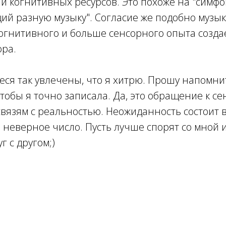
и когнитивных ресурсов. Это похоже на "симф
ий разную музыку". Согласие же подобно музы
огнитивного и больше сенсорного опыта создае
ора.
ся так увлечены, что я хитрю. Прошу напомнит
чтобы я точно записала. Да, это обращение к с
связям с реальностью. Неожиданность состоит в 
 неверное число. Пусть лучше спорят со мной и
г с другом;)