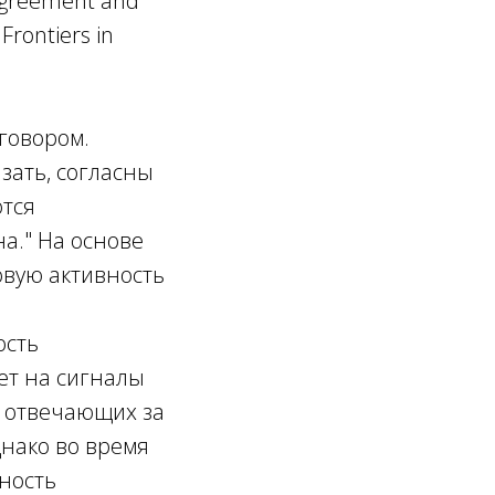
 Agreement and
Frontiers in
зговором.
зать, согласны
ются
а." На основе
овую активность
ость
вет на сигналы
, отвечающих за
днако во время
вность