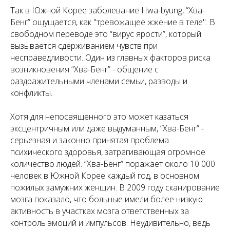
Так в Южной Корее заболевание Hwa-byung, “Хва-
Бенг” ощущается, как "тревожащее жжение в теле". В
свободном переводе это “вирус ярости”, который
вызывается сдерживанием чувств при
несправедливости. Один из главных факторов риска
возникновения “Хва-Бенг” - общение с
раздражительными членами семьи, разводы и
конфликты.
Хотя для непосвященного это может казаться
эксцентричным или даже выдуманным, “Хва-Бенг” -
серьезная и законно принятая проблема
психического здоровья, затрагивающая огромное
количество людей. “Хва-Бенг” поражает около 10 000
человек в Южной Корее каждый год, в основном
пожилых замужних женщин. В 2009 году сканирование
мозга показало, что больные имели более низкую
активность в участках мозга ответственных за
контроль эмоций и импульсов. Неудивительно, ведь