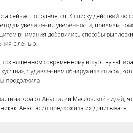
рса сейчас пополняется. К списку действий по 
методам увеличения уверенности, приемам пом
ицитом внимания добавились способы выплески
ения с ленью.
, посвященном современному искусству - «Пир
кусства», с удивлением обнаружила список, кот
бы продолжила.
растинатора от Анастасии Масловской - идей, ч
 никак. Анастасия предложила их дописывать.