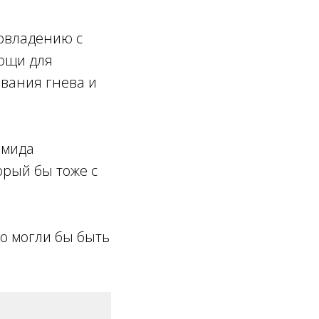
совладению с
ощи для
вания гнева и
амида
орый бы тоже с
то могли бы быть