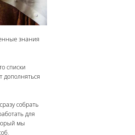
ленные знания
то списки
т дополняться
сразу собрать
работать для
оторый мы
об.