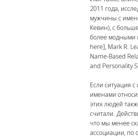
2011 года, иссл
мужчины с имен
Кевин), с больш
более модными и
here], Mark R. Le
Name-Based Relati
and Personality 
Если ситуация с
именами относил
этих людей такж
считали. Действ
что мы менее с
ассоциации, по 