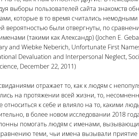
едуя выборы пользователей сайта знакомств об
ами, которые в то время считались немодными
ей вероятностью были отвергнуты, по сравнен
менами (такими как Александр) (Jochen E. Gebau
ary and Wiebke Neberich, Unfortunate First Names:
onal Devaluation and Interpersonal Neglect, Soci
Science, December 22, 2011)
 свиданиями отражает то, как к людям с непоп
ись на протяжении всей жизни, то, несомненно
е относиться к себе и влияло на то, какими люд
ительно, в более новом исследовании 2018 год
клонны помогать людям с именами, вызывающ
сравнению теми, чьи имена вызывали приятие (