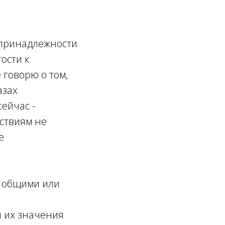
 принадлежности
ости к
 говорю о том,
азах
сейчас -
ствиям не
е
ь общими или
е
 их значения