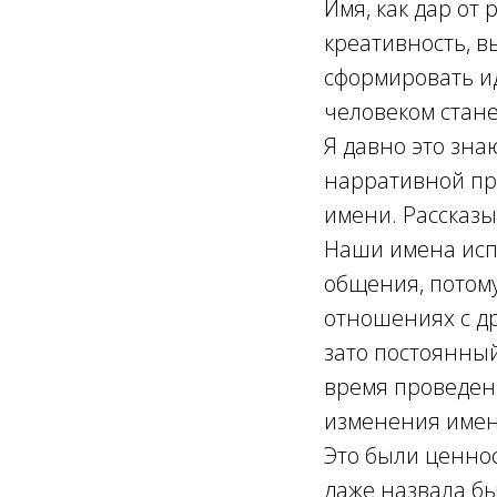
Имя, как дар от
креативность, в
сформировать ид
человеком стане
Я давно это зна
нарративной пр
имени. Рассказы
Наши имена исп
общения, потом
отношениях с др
зато постоянный
время проведен
изменения имен 
Это были ценнос
даже назвала бы