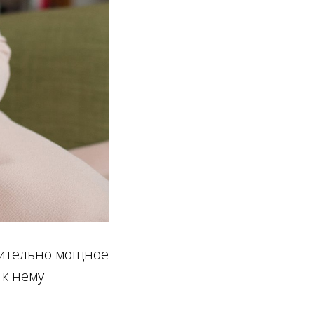
ивительно мощное
 к нему