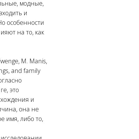
льные, модные,
входить и
 Но особенности
ияют на то, как
wenge, M. Manis,
ings, and family
Согласно
е, это
схождения и
ичина, она не
е имя, либо то,
м исследовании