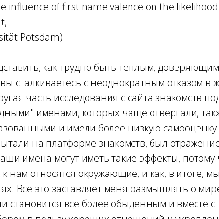
e influence of first name valence on the likelihood 
t,
sität Potsdam)
ставить, как трудно быть теплым, доверяющим
 вы сталкиваетесь с неоднократным отказом в ж
ругая часть исследования с сайта знакомств по
дными" именами, которых чаще отвергали, такж
зованными и имели более низкую самооценку. 
ытали на платформе знакомств, был отражением
Наши имена могут иметь такие эффекты, потому 
к к нам относятся окружающие, и как, в итоге, м
ях. Все это заставляет меня размышлять о мире
 становится все более обыденным и вместе с т
ором в пользу хороших отношений и укреплен