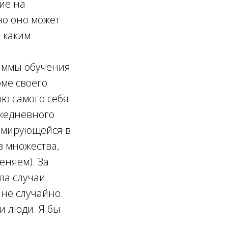
ие на
но оно может
 каким
раммы обучения
ме своего
ю самого себя.
ежедневного
ормирующейся в
з множества,
еняем). За
ла случаи
 не случайно.
и люди. Я бы