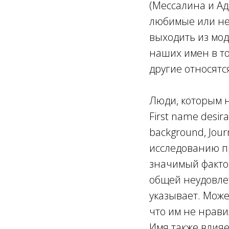
(Мессалина и Ад
любимые или нет
выходить из мод
наших имен в то
другие относятся
Люди, которым не
First name desirab
background, Journ
исследованию пр
значимый факто
общей неудовлет
указывает. Може
что им не нрави
Имя также влияе