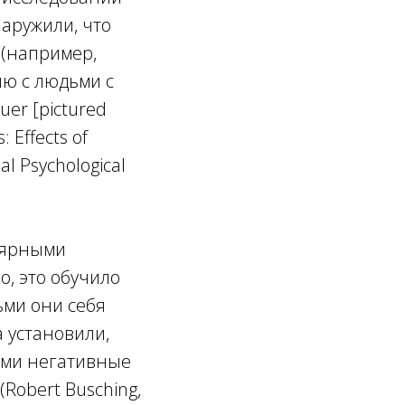
наружили, что
 (например,
ию с людьми с
er [pictured
 Effects of
al Psychological
улярными
, это обучило
ьми они себя
а установили,
ими негативные
Robert Busching,