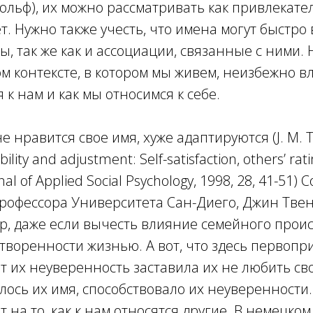
ольф), их можно рассматривать как привлекате
. Нужно также учесть, что имена могут быстро 
ы, так же как и ассоциации, связанные с ними.
м контексте, в котором мы живем, неизбежно вл
 к нам и как мы относимся к себе.
 нравится свое имя, хуже адаптируются (J. M. T
ility and adjustment: Self-satisfaction, others’ rat
al of Applied Social Psychology, 1998, 28, 41-51) 
офессора Университета Сан-Диего, Джин Твенг
р, даже если вычесть влияние семейного прои
воренности жизнью. А вот, что здесь первопр
т их неуверенность заставила их не любить сво
лось их имя, способствовало их неуверенности.
т на то, как к нам относятся другие. В немецко