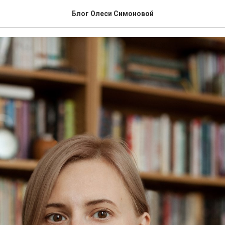
же знамение
Блог Олеси Симоновой