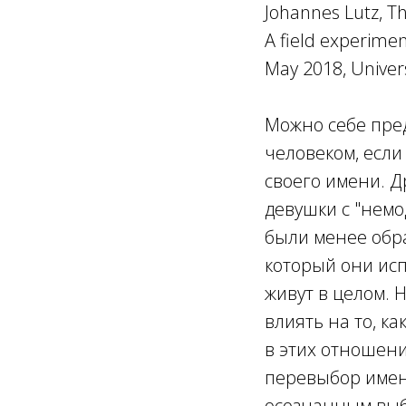
Johannes Lutz, Th
A field experimen
May 2018, Univer
Можно себе пред
человеком, если
своего имени. Д
девушки с "немо
были менее обра
который они исп
живут в целом. 
влиять на то, ка
в этих отношени
перевыбор имени
осознанным выб