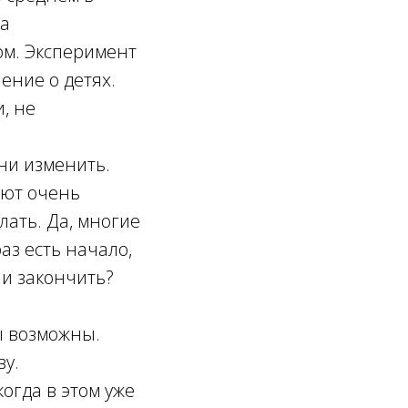
ка
сом. Эксперимент
ение о детях.
, не
зни изменить.
еют очень
лать. Да, многие
аз есть начало,
ли закончить?
ы возможны.
ву.
огда в этом уже