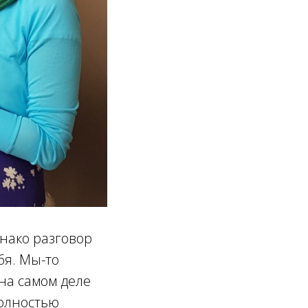
днако разговор
бя. Мы-то
на самом деле
полностью