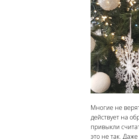
Многие не верят
действует на об
привыкли считат
это не так. Даж