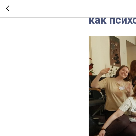
Как же с
как псих