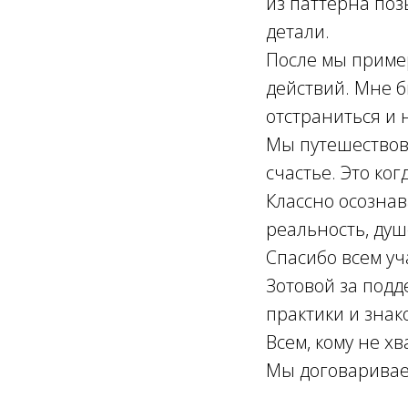
из паттерна поз
детали.
После мы приме
действий. Мне б
отстраниться и 
Мы путешествов
счастье. Это ког
Классно осознав
реальность, ду
Спасибо всем уч
Зотовой за подд
практики и знак
Всем, кому не хв
Мы договариваем