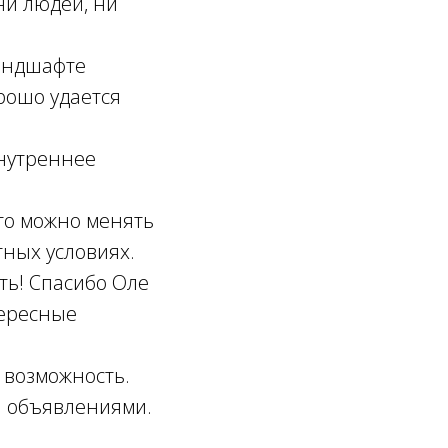
ни людей, ни
ландшафте
рошо удается
внутреннее
Что можно менять
ных условиях.
ть! Спасибо Оле
тересные
т возможность.
а объявлениями.