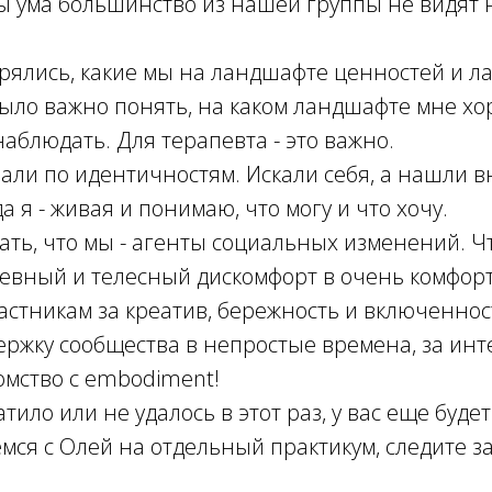
ы ума большинство из нашей группы не видят 
рялись, какие мы на ландшафте ценностей и 
ыло важно понять, на каком ландшафте мне хо
наблюдать. Для терапевта - это важно.
али по идентичностям. Искали себя, а нашли 
да я - живая и понимаю, что могу и что хочу.
ать, что мы - агенты социальных изменений. 
шевный и телесный дискомфорт в очень комфорт
астникам за креатив, бережность и включеннос
ержку сообщества в непростые времена, за ин
омство с embodiment!
атило или не удалось в этот раз, у вас еще буде
ся с Олей на отдельный практикум, следите з