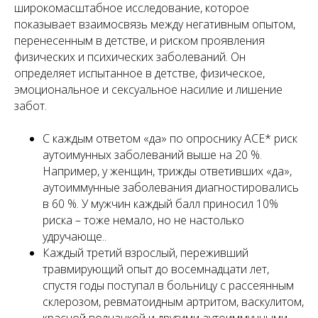
широкомасштабное исследование, которое
показывает взаимосвязь между негативным опытом,
перенесенным в детстве, и риском проявления
физических и психических заболеваний. Он
определяет испытанное в детстве, физическое,
эмоциональное и сексуальное насилие и лишение
забот.
С каждым ответом «да» по опроснику ACE* риск
аутоимунных заболеваний выше на 20 %.
Например, у женщин, трижды ответивших «да»,
аутоиммунные заболевания диагностировались
в 60 %. У мужчин каждый балл приносил 10%
риска – тоже немало, но не настолько
удручающе..
Каждый третий взрослый, переживший
травмирующий опыт до восемнадцати лет,
спустя годы поступал в больницу с рассеянным
склерозом, ревматоидным артритом, васкулитом,
красной волчанкой и другими аутоиммунными