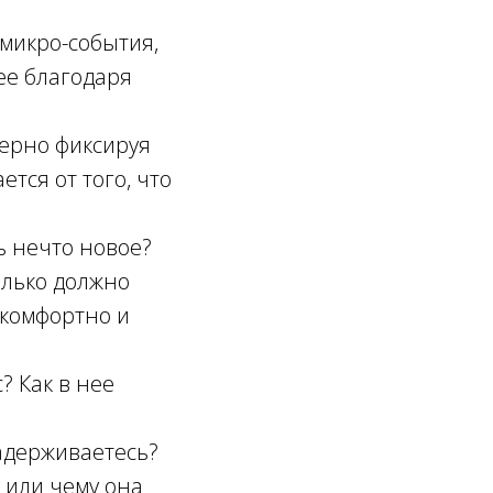
 микро-события,
нее благодаря
мерно фиксируя
тся от того, что
ь нечто новое?
олько должно
 комфортно и
? Как в нее
задерживаетесь?
 или чему она