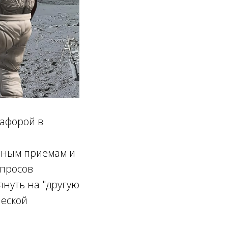
тафорой в
енным приемам и
опросов
януть на "другую
ческой