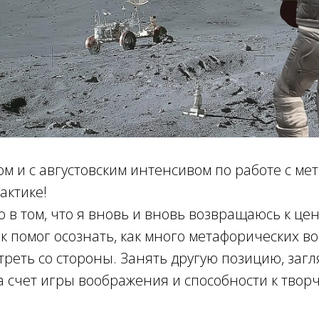
м и с августовским интенсивом по работе с ме
актике!
 в том, что я вновь и вновь возвращаюсь к ц
ок помог осознать, как много метафорических в
реть со стороны. Занять другую позицию, загл
а счет игры воображения и способности к твор