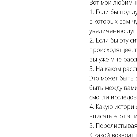
Вот мои любимчи
1. Если бы под 
в которых вам ч
увеличению лупы
2. Если бы эту 
происходящее, т
вы уже мне расс
3. На каком рас
Это может быть 
быть между вами
смогли исследов
4. Какую истори
вписать этот эп
5. Перелистывая
К какой возвращ