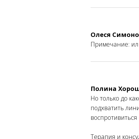
Олеся
Симоно
Примечание: или
Полина Хоро
Но только до ка
подхватить лини
воспротивиться 
Терапия и консу