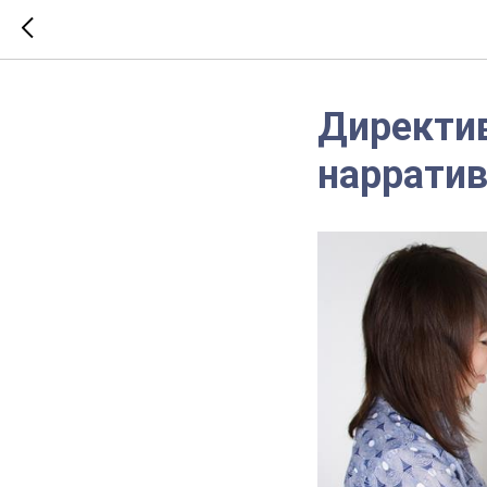
Директив
нарратив