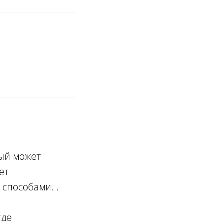
рый может
ет
способами...
где