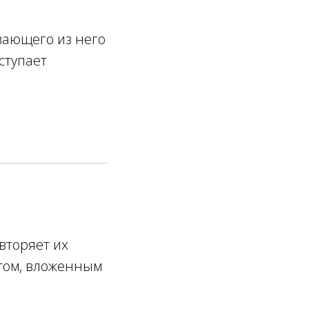
ивающего из него
дступает
вторяет их
ытом, вложенным