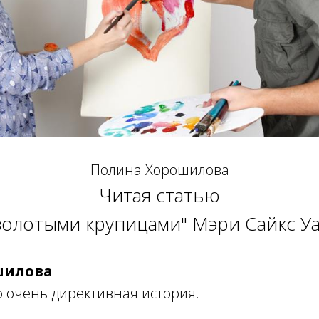
Полина Хорошилова
Читая статью
 золотыми крупицами" Мэри Сайкс Уа
шилова
то очень директивная история.
: