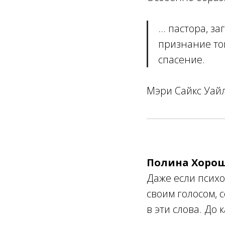
... пастора, 
признание того
спасение.
Мэри Сайкс Уайл
Полина Хоро
Даже если психо
своим голосом, 
в эти слова. До 