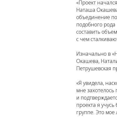
«Проект начался
Наташа Окашева,
объединение по
подобного рода 
составить объем
с чем сталкиваю
Изначально в «
Окашева, Натали
Петрушевская п
«Я увидела, нас
мне захотелось 
и подтверждаетс
проекта я учусь
группе. Это мое 