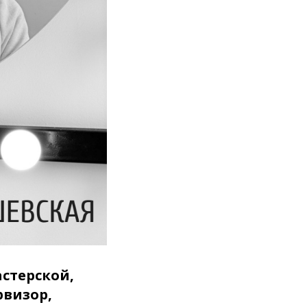
стерской,
рвизор,