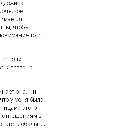
едложила
орческое
нимается
ппы, чтобы
понимание того,
 Наталья
а. Светлана
нает она, – и
 что у меня была
тницами этого
сь отношениям в
роекте глобально,