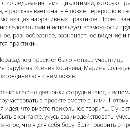
 с исследования темы циклотимии, которую пр
 – рассказывает она. – А позже переросло в тв
могающих нарративных практиков. Проект за
исследованиями и использует возможности гру
ное, разнообразное, разноцветное видение и 
тся практики».
Нефасадном проекте» было четыре участницы –
я Зарубина, Ксения Косачева, Марина Солнцев
рисоединилась к ним позже.
колько классно девчонки сотрудничают, – вспоми
поучаствовать в проекте вместе с ними. Потому
я идея, что вместе прикольнее творить. С учас
 быть в контакте, учусь взаимодействовать, учу
личное, что я для себя беру. Если говорить о п