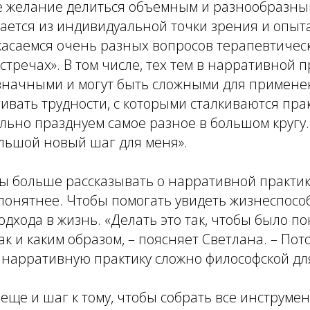
ое желание делиться объемным и разнообразны
ается из индивидуальной точки зрения и опыт
касаемся очень разных вопросов терапевтичес
тречах». В том числе, тех тем в нарративной п
значными и могут быть сложными для применен
гивать трудности, с которыми сталкиваются прак
льно празднуем самое разное в большом кругу.
ольшой новый шаг для меня».
бы больше рассказывать о нарративной практике
понятнее. Чтобы помогать увидеть жизнеспосо
дхода в жизнь. «Делать это так, чтобы было пон
ак и каким образом, – поясняет Светлана. – Пот
нарративную практику сложно философской для
 еще и шаг к тому, чтобы собрать все инструмен