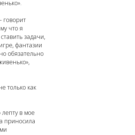
венько».
– говорит
му что я
 ставить задачи,
 игре, фантазии
жно обязательно
живенько»,
е только как
 лепту в мое
на приносила
ями