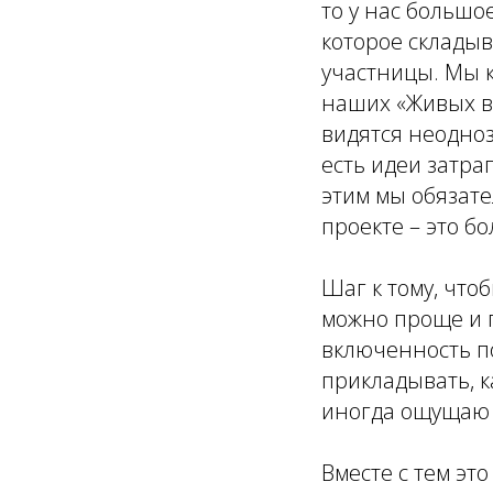
то у нас больш
которое складыв
участницы. Мы 
наших «Живых вс
видятся неодно
есть идеи затра
этим мы обязате
проекте – это б
Шаг к тому, что
можно проще и 
включенность по
прикладывать, к
иногда ощущаю 
Вместе с тем это