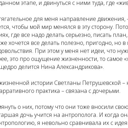
данном этапе, и двинуться с ними туда, где «жи
тягательное для меня направление движения, 
тся, чтобы мой мир менялся в эту сторону. Пото
ях, где все надо делать серьезно, писать план,
 же хочется все делать полезно, пригодно, но в
овольствия. При этом у меня нет идеи, что ну
рее, это про ощущение жизненности, то самое «
щедро делится Нина Александрикова».
жизненной истории Светланы Петрушевской – н
нарративного практика – связана с дочерьми.
мянуть о них, потому что они тоже вносили свою
таршая дочь учится на антрополога. И когда о
нтропологию, я невольно сравнивала их с иде