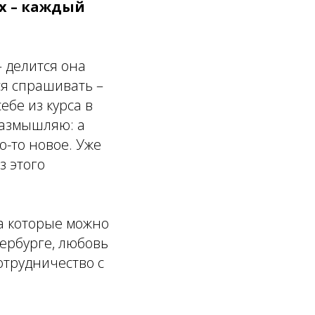
х – каждый
– делится она
ся спрашивать –
ебе из курса в
 размышляю: а
о-то новое. Уже
з этого
на которые можно
тербурге, любовь
отрудничество с