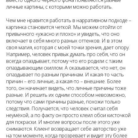
вместо одного черного фона появляются разные
личные картины, с которыми можно работать.
Чем мне нравится работать в нарративном подходе –
картинка становится четкой. Мы можем отойти от
привычного «ужасно и плохо» и увидеть, что оно
включает в себя много разных оттенков. И в этом
своя магия, которая с моей точки зрения, дает опору.
Например, человек привык думать про себя, что он
всегда опаздывает, потому что его родили с таким
опаздывающим скиллом. А оказывается, что нет, он
опаздывает по разным причинам. И какая-то часть
причин – его личные, а какая-то – внешние. Более
того, он начинает видеть, что личные причины тоже
разные. И решить их одним способом невозможно,
потому что сами причины разные, похожи только
следствия. Получается, что человек считал себя
неумёхой, а по факту он просто клеил обои кисточкой
для покраски. И многие вопросы после этого уже
снимаются. Клиент возвращает себе авторство уже
на том моменте, когда прозревает и видит эту более