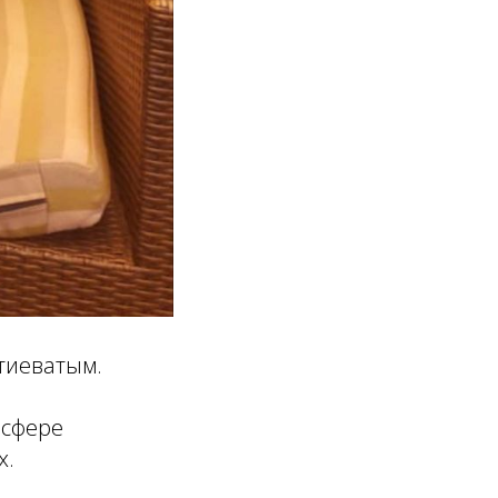
тиеватым.
 сфере
х.