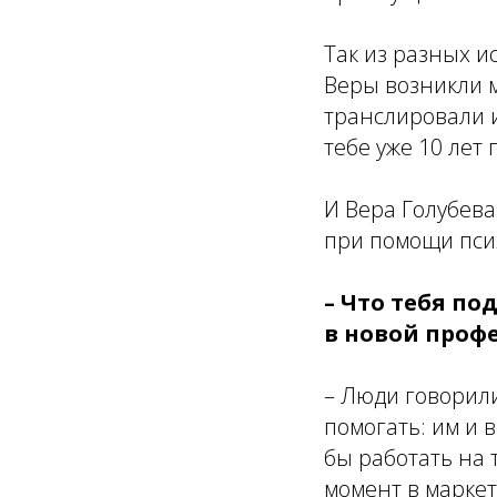
Так из разных и
Веры возникли м
транслировали и
тебе уже 10 лет
И Вера Голубев
при помощи псих
– Что тебя по
в новой проф
– Люди говорили
помогать: им и
бы работать на т
момент в маркет