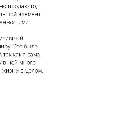
пно продаю то,
большой элемент
ценностями.
зитивный
миру. Это было
так как я сама
у в ней много
 жизни в целом,