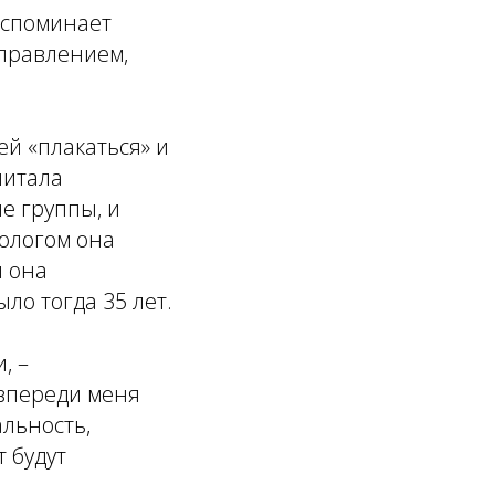
 вспоминает
аправлением,
й «плакаться» и
читала
е группы, и
ологом она
й она
ыло тогда 35 лет.
, –
 впереди меня
альность,
т будут