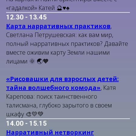
«гадалкой» Катей 🔮♥️♠️
12.30 - 13.45
Карта нарративных практиков
,
Светлана Петрушевская: как вам мир,
полный нарративных практиков? Давайте
вместе оживим карту Земли нашими
лицами 🌞 🌏🧡
«Рисовашки для взрослых детей:
тайна волшебного комода»
, Катя
Карепова: поиск таинственного
талисмана, глубоко зарытого в своем
шкафу 🎨💛💚
14.00 - 15.15
Нарративный нетворкинг