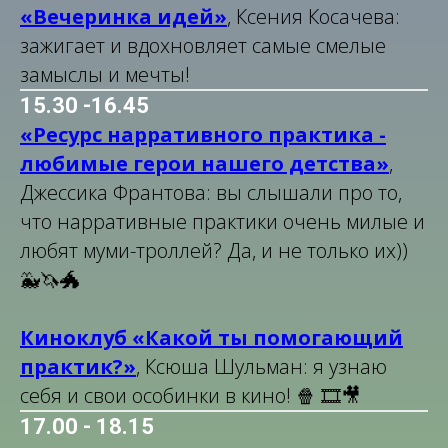
«Вечеринка идей»
, Ксения Косачева:
зажигает и вдохновляет самые смелые
замыслы и мечты!
15.30 -16.45
«Ресурс нарративного практика -
любимые герои нашего детства»
,
Джессика Франтова: вы слышали про то,
что нарративные практики очень милые и
любят муми-троллей? Да, и не только их))
🐳🦄🐲
Киноклуб «Какой ты помогающий
практик?»
, Ксюша Шульман: я узнаю
себя и свои особинки в кино! 🍿 🎞️🎥
17.00 - 18.15