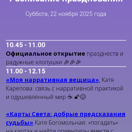
Суббота, 22 ноября 2025 года
10.45 - 11.00
Официальное открытие
празднеств и
радужные хлопушки 🎉🎉🎉
11.00 - 12.15
«Моя нарративная вещица»
, Катя
Карепова: связь с нарративной практикой
и одушевленный мир ☕️ 🌠😊
«Карты Света: добрые предсказания
судьбы»
Катя Богомольная: «погадать»
на картах и найти ориентиры вместе с