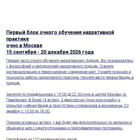
Первый блок очного обучения нарративной
практике
очно в Москве
15 сентября - 20 декабря 2026 года
Первая часть очного обучения нарративному подходу. Вы познакомитесь
с философией и методологией нарративного подхода. Освоите
экстернализацию и пересочинение, соединение карт. Узнаете позицию и
принципы работы нарративного практика. Начнете вести первые беседы в
подходе.
Занятия по понедельникам с 19:00 до 22:30 очно в центре Москвы, м.
Павелецкая. В блоке 14 встреч, 3 демо-сессии (очно или онлайн) и
открытая учебная беседа в присутствии супервизора в воскресенье, 20
декабря, с 10.00 до 18.00.
Помимо основных встреч, у вас будет две дополнительных по желанию и
общение в чате с одногруппниками и преподавателями программы.
Сертификат на 120 академических часов