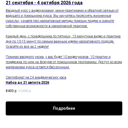
21 сентября - 4 октября 2026 года
Вводный курс с видеоуроками, мини-практиками и обратной связью от
ведущего и помощника курса. Вы научитесь прояснять жизненные
смыслы, узнаете про нарративные методы помощи людям и оцените
собственные возможности в нарративной практике.
Каждый день, с понедельника по пятницу, 15-минутные видео и практика
дня по 10-15 минут по самым важным идеям нарративного подхода.
Освойте их все за 2 недели!
Помимо вводного урока, у вас будет 10 видео-уроков, 10 практик и
поддержка по ним на форуме от помощников программы. Доступ ко всем
материалам курса остается бессрочным.
Сертификат на 24 академических часа
Набор до 21 августа 2026
8400
р.
11200
р.
Подробнее