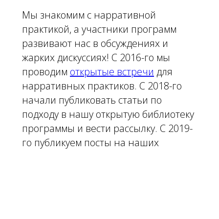
Мы знакомим с нарративной
практикой, а участники программ
развивают нас в обсуждениях и
жарких дискуссиях! С 2016-го мы
проводим
открытые встречи
для
нарративных практиков. С 2018-го
начали публиковать статьи по
подходу в нашу открытую библиотеку
программы и вести рассылку. С 2019-
го публикуем посты на наших
страницах в
Вконтакте
, с 2020 года —
ещё и в
Телеграм
. Ведем
демо-сессии
,
чтобы каждый мог увидеть беседу
нарративного практика.
Держим дверь в нарративную