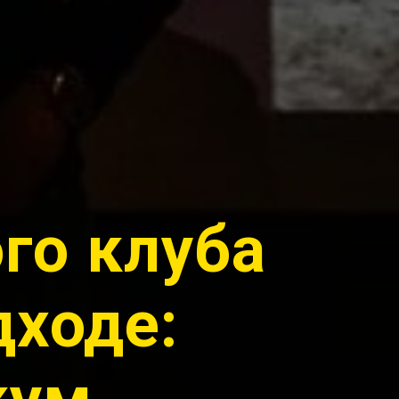
го клуба
дходе: