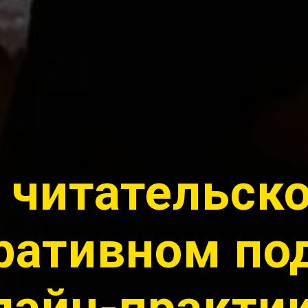
 читательско
ративном по