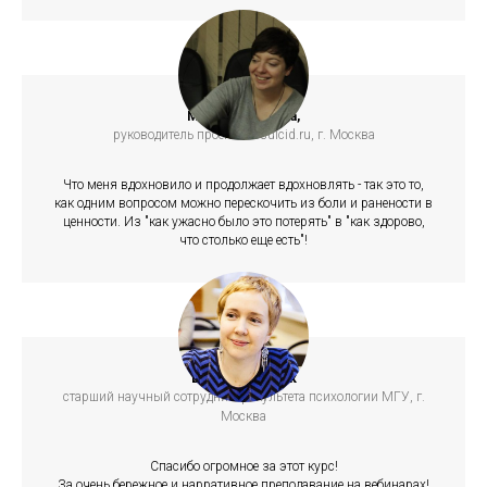
Мария Абушкина,
руководитель проекта nosuicid.ru, г. Москва
Что меня вдохновило и продолжает вдохновлять - так это то,
как одним вопросом можно перескочить из боли и ранености в
ценности. Из "как ужасно было это потерять" в "как здорово,
что столько еще есть"!
Елена Голынчик
старший научный сотрудник факультета психологии МГУ, г.
Москва
Спасибо огромное за этот курс!
За очень бережное и нарративное преподавание на вебинарах!