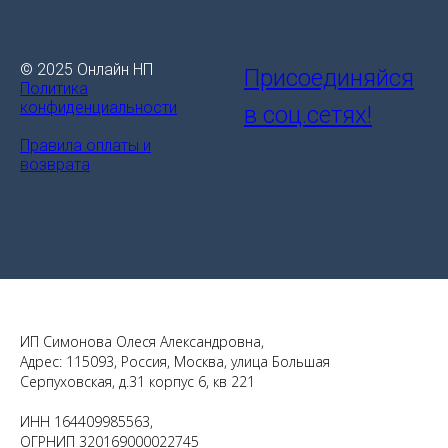
© 2025 Онлайн НП
Присоединяйся
Политика
конфиденциальности
в соц.сетях!
Правила оплаты и
возврата
ИП Симонова Олеся Александровна,
Адрес: 115093, Россия, Москва, улица Большая
Серпуховская, д.31 корпус 6, кв 221
ИНН 164409985563,
ОГРНИП 320169000022745