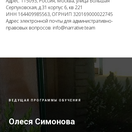
Адрес: 115093, Россия, Москва, улица Большая
Серпуховская, д.31 корпус 6, кв 221
ИНН 164409985563, ОГРНИП 320169000022745
Адрес электронной почты для административно-
правовых вопросов: info@narrative.team
ВЕДУЩАЯ ПРОГРАММЫ ОБУЧЕНИЯ
Олеся Симонова