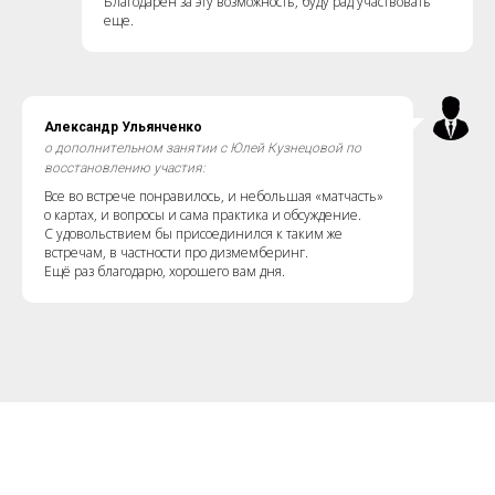
Благодарен за эту возможность, буду рад участвовать
еще.
Александр Ульянченко
о дополнительном занятии с Юлей Кузнецовой по
восстановлению участия:
Все во встрече понравилось, и небольшая «матчасть»
о картах, и вопросы и сама практика и обсуждение.
С удовольствием бы присоединился к таким же
встречам, в частности про дизмемберинг.
Ещё раз благодарю, хорошего вам дня.